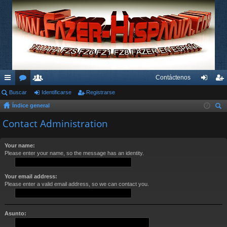
Contáctenos
nl
Buscar
or
su
Identificarse
Registrarse
de
eg
Índice general
ac
os
ari
nti
ist
us
Contact Administration
es
os
fic
ra
car
rá
ar
rs
Your name:
Please enter your name, so the message has an identity.
pi
se
e
do
Your email address:
s
Please enter a valid email address, so we can contact you.
Asunto: