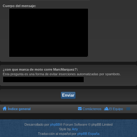
Cuerpo del mensaje:
¿con que marca de moto corre MarcMarquez?:
Esta pregunta es una forma de evitar inserciones automatizadas por spambots.
Índice general
Contáctenos
El Equipo
Desarrollado por
phpBB
® Forum Software © phpBB Limited
Style by
Arty
Traducción al español por
phpBB España