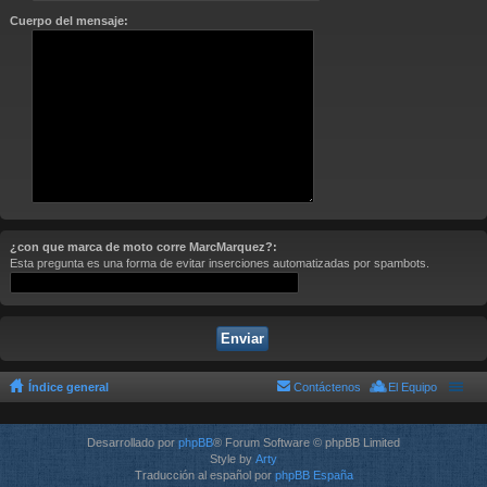
Cuerpo del mensaje:
¿con que marca de moto corre MarcMarquez?:
Esta pregunta es una forma de evitar inserciones automatizadas por spambots.
Índice general
Contáctenos
El Equipo
Desarrollado por
phpBB
® Forum Software © phpBB Limited
Style by
Arty
Traducción al español por
phpBB España