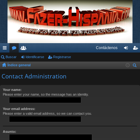
Contáctenos
nl
Buscar
or
su
Identificarse
Registrarse
de
eg
Índice general
ac
os
ari
nti
ist
us
Contact Administration
es
os
fic
ra
car
rá
ar
rs
Your name:
Please enter your name, so the message has an identity.
pi
se
e
do
Your email address:
s
Please enter a valid email address, so we can contact you.
Asunto: