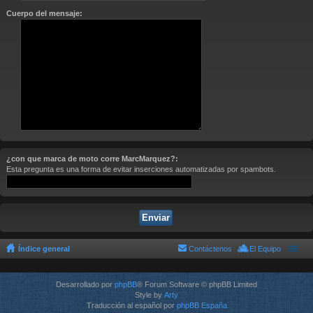
Cuerpo del mensaje:
¿con que marca de moto corre MarcMarquez?:
Esta pregunta es una forma de evitar inserciones automatizadas por spambots.
Índice general
Contáctenos
El Equipo
Desarrollado por
phpBB
® Forum Software © phpBB Limited
Style by
Arty
Traducción al español por
phpBB España