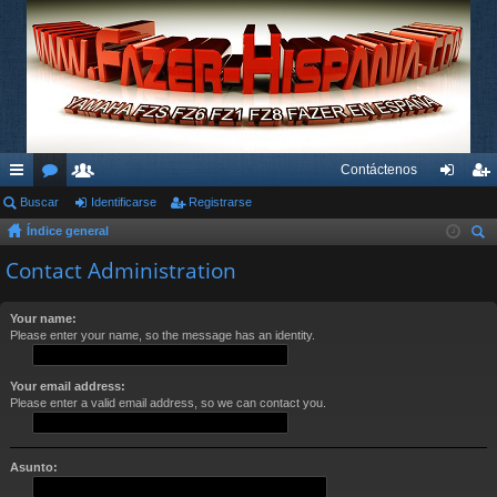
Contáctenos
nl
Buscar
or
su
Identificarse
Registrarse
de
eg
Índice general
ac
os
ari
nti
ist
us
Contact Administration
es
os
fic
ra
car
rá
ar
rs
Your name:
Please enter your name, so the message has an identity.
pi
se
e
do
Your email address:
s
Please enter a valid email address, so we can contact you.
Asunto: