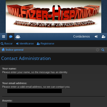
Contáctenos
nl
Buscar
or
su
Identificarse
Registrarse
de
eg
Índice general
ac
os
ari
nti
ist
us
Contact Administration
es
os
fic
ra
car
rá
ar
rs
Your name:
Please enter your name, so the message has an identity.
pi
se
e
do
Your email address:
s
Please enter a valid email address, so we can contact you.
Asunto: