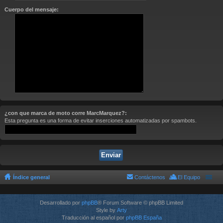
Cuerpo del mensaje:
¿con que marca de moto corre MarcMarquez?:
Esta pregunta es una forma de evitar inserciones automatizadas por spambots.
Índice general
Contáctenos
El Equipo
Desarrollado por
phpBB
® Forum Software © phpBB Limited
Style by
Arty
Traducción al español por
phpBB España