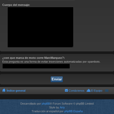
Cuerpo del mensaje:
¿con que marca de moto corre MarcMarquez?:
Esta pregunta es una forma de evitar inserciones automatizadas por spambots.
Índice general
Contáctenos
El Equipo
Desarrollado por
phpBB
® Forum Software © phpBB Limited
Style by
Arty
Traducción al español por
phpBB España