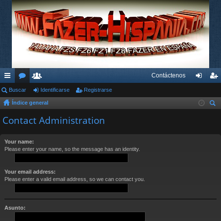
Contáctenos
nl
Buscar
or
su
Identificarse
Registrarse
de
eg
Índice general
ac
os
ari
nti
ist
us
Contact Administration
es
os
fic
ra
car
rá
ar
rs
Your name:
Please enter your name, so the message has an identity.
pi
se
e
do
Your email address:
s
Please enter a valid email address, so we can contact you.
Asunto: