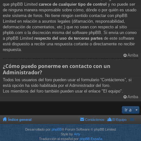
que phpBB Limited
carece de cualquier tipo de control
y no puede ser
de ninguna manera responsable sobre cómo, dónde o por quién es usado
este sistema de foros. No tiene ningún sentido contactar con phpBB
Limited en relación a asuntos legales (difamación, responsabilidad,
deformación de comentarios, etc.) que no sean con respecto al sitio
phpbb.com o la discreción misma del software phpBB. Si envia un correo
a phpBB Limited
respecto del uso de terceras partes
de este software
esté dispuesto a recibir una respuesta cortante o directamente no recibir
respuesta.
Arriba
¿Cómo puedo ponerme en contacto con un
Administrador?
Todos los usuarios del foro pueden usar el formulario “Contáctenos”, si
está opción ha sido habilitada por el Administrador del foro.
Los miembros del foro también pueden usar el enlace "El equipo".
Arriba
Ir a
Índice general
Contáctenos
El Equipo
Desarrollado por
phpBB
® Forum Software © phpBB Limited
Style by
Arty
Traducción al español por
phpBB España