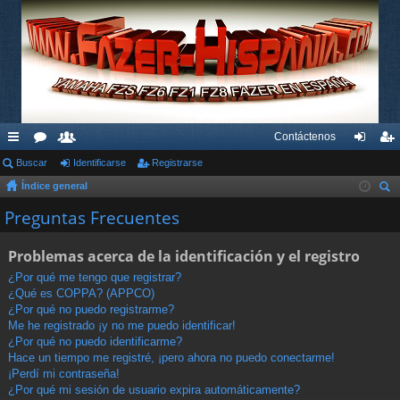
Contáctenos
nl
Buscar
or
su
Identificarse
Registrarse
de
eg
Índice general
ac
os
ari
nti
ist
us
Preguntas Frecuentes
es
os
fic
ra
car
rá
ar
rs
Problemas acerca de la identificación y el registro
pi
se
e
¿Por qué me tengo que registrar?
¿Qué es COPPA? (APPCO)
do
¿Por qué no puedo registrarme?
s
Me he registrado ¡y no me puedo identificar!
¿Por qué no puedo identificarme?
Hace un tiempo me registré, ¡pero ahora no puedo conectarme!
¡Perdí mi contraseña!
¿Por qué mi sesión de usuario expira automáticamente?