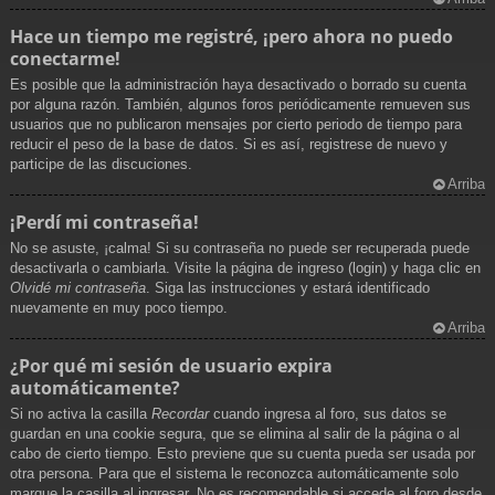
Hace un tiempo me registré, ¡pero ahora no puedo
conectarme!
Es posible que la administración haya desactivado o borrado su cuenta
por alguna razón. También, algunos foros periódicamente remueven sus
usuarios que no publicaron mensajes por cierto periodo de tiempo para
reducir el peso de la base de datos. Si es así, registrese de nuevo y
participe de las discuciones.
Arriba
¡Perdí mi contraseña!
No se asuste, ¡calma! Si su contraseña no puede ser recuperada puede
desactivarla o cambiarla. Visite la página de ingreso (login) y haga clic en
Olvidé mi contraseña
. Siga las instrucciones y estará identificado
nuevamente en muy poco tiempo.
Arriba
¿Por qué mi sesión de usuario expira
automáticamente?
Si no activa la casilla
Recordar
cuando ingresa al foro, sus datos se
guardan en una cookie segura, que se elimina al salir de la página o al
cabo de cierto tiempo. Esto previene que su cuenta pueda ser usada por
otra persona. Para que el sistema le reconozca automáticamente solo
marque la casilla al ingresar. No es recomendable si accede al foro desde