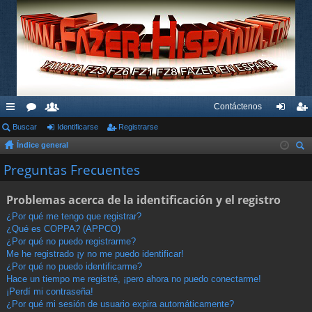
Contáctenos
nl
Buscar
or
su
Identificarse
Registrarse
de
eg
Índice general
ac
os
ari
nti
ist
us
Preguntas Frecuentes
es
os
fic
ra
car
rá
ar
rs
Problemas acerca de la identificación y el registro
pi
se
e
¿Por qué me tengo que registrar?
¿Qué es COPPA? (APPCO)
do
¿Por qué no puedo registrarme?
s
Me he registrado ¡y no me puedo identificar!
¿Por qué no puedo identificarme?
Hace un tiempo me registré, ¡pero ahora no puedo conectarme!
¡Perdí mi contraseña!
¿Por qué mi sesión de usuario expira automáticamente?