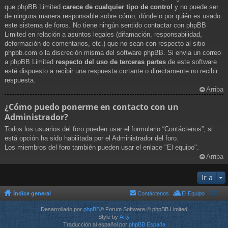
que phpBB Limited
carece de cualquier tipo de control
y no puede ser
de ninguna manera responsable sobre cómo, dónde o por quién es usado
este sistema de foros. No tiene ningún sentido contactar con phpBB
Limited en relación a asuntos legales (difamación, responsabilidad,
deformación de comentarios, etc.) que no sean con respecto al sitio
phpbb.com o la discreción misma del software phpBB. Si envia un correo
a phpBB Limited
respecto del uso de terceras partes
de este software
esté dispuesto a recibir una respuesta cortante o directamente no recibir
respuesta.
Arriba
¿Cómo puedo ponerme en contacto con un
Administrador?
Todos los usuarios del foro pueden usar el formulario “Contáctenos”, si
está opción ha sido habilitada por el Administrador del foro.
Los miembros del foro también pueden usar el enlace "El equipo".
Arriba
Ir a
Índice general
Contáctenos
El Equipo
Desarrollado por
phpBB
® Forum Software © phpBB Limited
Style by
Arty
Traducción al español por
phpBB España