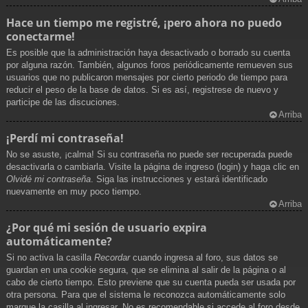
Hace un tiempo me registré, ¡pero ahora no puedo
conectarme!
Es posible que la administración haya desactivado o borrado su cuenta
por alguna razón. También, algunos foros periódicamente remueven sus
usuarios que no publicaron mensajes por cierto periodo de tiempo para
reducir el peso de la base de datos. Si es así, registrese de nuevo y
participe de las discuciones.
Arriba
¡Perdí mi contraseña!
No se asuste, ¡calma! Si su contraseña no puede ser recuperada puede
desactivarla o cambiarla. Visite la página de ingreso (login) y haga clic en
Olvidé mi contraseña
. Siga las instrucciones y estará identificado
nuevamente en muy poco tiempo.
Arriba
¿Por qué mi sesión de usuario expira
automáticamente?
Si no activa la casilla
Recordar
cuando ingresa al foro, sus datos se
guardan en una cookie segura, que se elimina al salir de la página o al
cabo de cierto tiempo. Esto previene que su cuenta pueda ser usada por
otra persona. Para que el sistema le reconozca automáticamente solo
marque la casilla al ingresar. No es recomendable si accede al foro desde