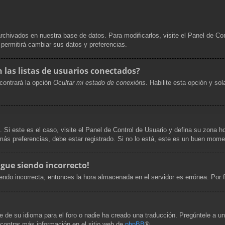
archivados en nuestra base de datos. Para modificarlos, visite el Panel de Co
e permitirá cambiar sus datos y preferencias.
las listas de usuarios conectados?
contrará la opción
Ocultar mi estado de conexións
. Habilite esta opción y s
. Si este es el caso, visite el Panel de Control de Usuario y defina su zona h
ás preferencias, debe estar registrado. Si no lo está, este es un buen mome
igue siendo incorrecto!
siendo incorrecta, entonces la hora almacenada en el servidor es errónea. Por
 de su idioma para el foro o nadie ha creado una traducción. Pregúntele a un 
ncontrar más información en el sitio web de
phpBB
®