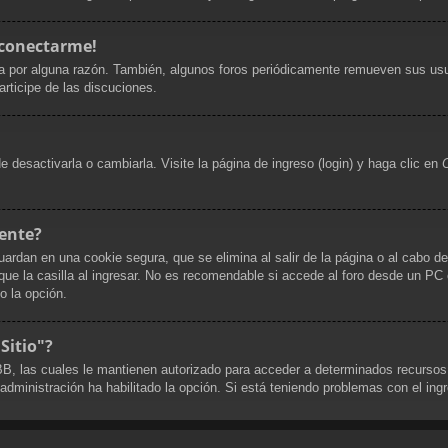
 conectarme!
a por alguna razón. También, algunos foros periódicamente remueven sus usu
articipe de las discuciones.
desactivarla o cambiarla. Visite la página de ingreso (login) y haga clic en
ente?
uardan en una cookie segura, que se elimina al salir de la página o al cabo d
 la casilla al ingresar. No es recomendable si accede al foro desde un PC co
do la opción.
Sitio"?
pBB, las cuales le mantienen autorizado para acceder a determinados recursos
 administración ha habilitado la opción. Si está teniendo problemas con el ing