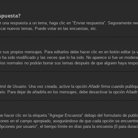
spuesta?
r una respuesta a un tema, haga clic en "Enviar respuesta". Seguramente nece
licar nuevos temas, Puede votar en las encuestas, etc.
r sus propios mensajes. Para editarlos debe hacer clic en en botón
editar
(a v
 ha sido modificado y las veces que lo ha sido. No aparece si fue un moderad
uarios normales no podrán borrar sus temas después de que alguien haya resp
trol de Usuario. Una vez creada, active la opción
Añadir firma
cuando publiqu
rio. Para dejar de añadirla en los mensajes, debe desactivar la opción
Añadir
hacer clic en la etiqueta "Agregar Encuesta" debajo del formulario de publica
ciones en el campo apropiado, asegurándose de que cada opción se encuentre e
iones por usuario", el tiempo límite en días para la encuesta (0 para duración