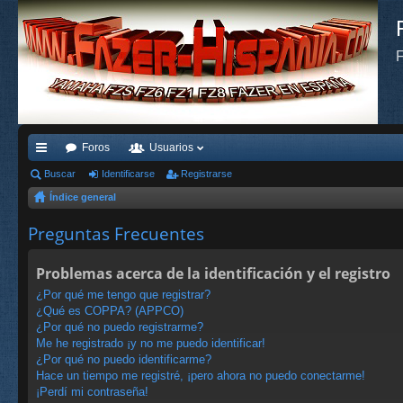
F
Foros
Usuarios
nl
Buscar
Identificarse
Registrarse
Índice general
ac
es
Preguntas Frecuentes
rá
Problemas acerca de la identificación y el registro
pi
¿Por qué me tengo que registrar?
do
¿Qué es COPPA? (APPCO)
¿Por qué no puedo registrarme?
s
Me he registrado ¡y no me puedo identificar!
¿Por qué no puedo identificarme?
Hace un tiempo me registré, ¡pero ahora no puedo conectarme!
¡Perdí mi contraseña!