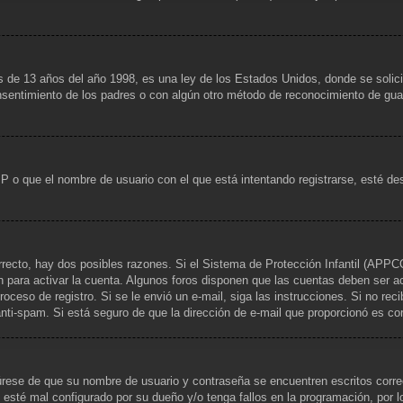
13 años del año 1998, es una ley de los Estados Unidos, donde se solicita a
consentimiento de los padres o con algún otro método de reconocimiento de guar
IP o que el nombre de usuario con el que está intentando registrarse, esté de
rrecto, hay dos posibles razones. Si el Sistema de Protección Infantil (APPCO
n para activar la cuenta. Algunos foros disponen que las cuentas deben ser a
 proceso de registro. Si se le envió un e-mail, siga las instrucciones. Si no re
 anti-spam. Si está seguro de que la dirección de e-mail que proporcionó es c
gúrese de que su nombre de usuario y contraseña se encuentren escritos corr
 esté mal configurado por su dueño y/o tenga fallos en la programación, por l