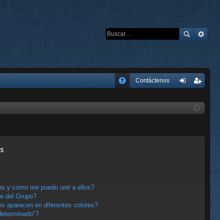
E
Contáctenos
A
de
eg
Q
nti
ist
fic
ra
ar
rs
s
se
e
s y como me puedo unir a ellos?
e del Grupo?
s aparecen en diferentes colores?
determinado"?