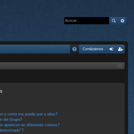
E
Contáctenos
A
de
eg
Q
nti
ist
fic
ra
ar
rs
s
se
e
s y como me puedo unir a ellos?
e del Grupo?
s aparecen en diferentes colores?
determinado"?