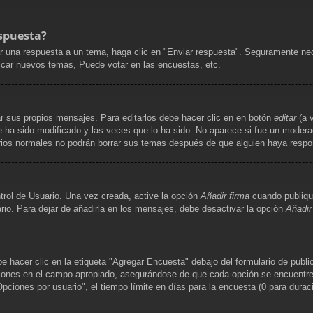
spuesta?
r una respuesta a un tema, haga clic en "Enviar respuesta". Seguramente nece
licar nuevos temas, Puede votar en las encuestas, etc.
r sus propios mensajes. Para editarlos debe hacer clic en en botón
editar
(a v
 ha sido modificado y las veces que lo ha sido. No aparece si fue un moderad
uarios normales no podrán borrar sus temas después de que alguien haya resp
trol de Usuario. Una vez creada, active la opción
Añadir firma
cuando publiqu
rio. Para dejar de añadirla en los mensajes, debe desactivar la opción
Añadir
hacer clic en la etiqueta "Agregar Encuesta" debajo del formulario de publica
ciones en el campo apropiado, asegurándose de que cada opción se encuentre e
iones por usuario", el tiempo límite en días para la encuesta (0 para duración