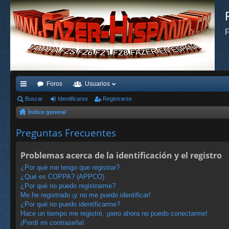
F
Foros
Usuarios
nl
Buscar
Identificarse
Registrarse
Índice general
ac
es
Preguntas Frecuentes
rá
Problemas acerca de la identificación y el registro
pi
¿Por qué me tengo que registrar?
do
¿Qué es COPPA? (APPCO)
¿Por qué no puedo registrarme?
s
Me he registrado ¡y no me puedo identificar!
¿Por qué no puedo identificarme?
Hace un tiempo me registré, ¡pero ahora no puedo conectarme!
¡Perdí mi contraseña!