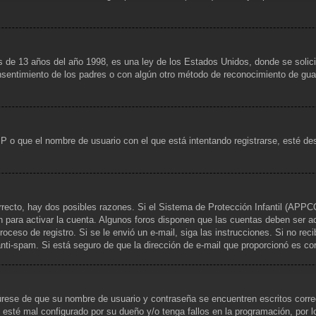
13 años del año 1998, es una ley de los Estados Unidos, donde se solicita a
consentimiento de los padres o con algún otro método de reconocimiento de guar
IP o que el nombre de usuario con el que está intentando registrarse, esté de
rrecto, hay dos posibles razones. Si el Sistema de Protección Infantil (APPCO
n para activar la cuenta. Algunos foros disponen que las cuentas deben ser a
 proceso de registro. Si se le envió un e-mail, siga las instrucciones. Si no re
 anti-spam. Si está seguro de que la dirección de e-mail que proporcionó es c
gúrese de que su nombre de usuario y contraseña se encuentren escritos corr
 esté mal configurado por su dueño y/o tenga fallos en la programación, por l