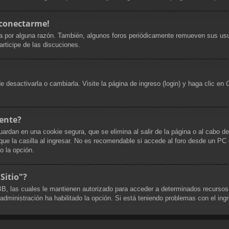
 conectarme!
a por alguna razón. También, algunos foros periódicamente remueven sus usu
articipe de las discuciones.
desactivarla o cambiarla. Visite la página de ingreso (login) y haga clic en
ente?
uardan en una cookie segura, que se elimina al salir de la página o al cabo d
 la casilla al ingresar. No es recomendable si accede al foro desde un PC co
do la opción.
Sitio"?
pBB, las cuales le mantienen autorizado para acceder a determinados recursos
 administración ha habilitado la opción. Si está teniendo problemas con el ing