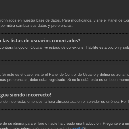
archivados en nuestra base de datos. Para modificarlos, visite el Panel de Co
e permitirá cambiar sus datos y preferencias.
las listas de usuarios conectados?
contrará la opción
Ocultar mi estado de conexións
. Habilite esta opción y s
. Si este es el caso, visite el Panel de Control de Usuario y defina su zona h
ás preferencias, debe estar registrado. Si no lo está, este es un buen mome
igue siendo incorrecto!
siendo incorrecta, entonces la hora almacenada en el servidor es errónea. Por
 de su idioma para el foro o nadie ha creado una traducción. Pregúntele a un 
ncontrar más información en el sitio web de
phpBB
®