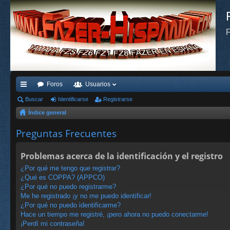
F
Foros
Usuarios
nl
Buscar
Identificarse
Registrarse
Índice general
ac
es
Preguntas Frecuentes
rá
Problemas acerca de la identificación y el registro
pi
¿Por qué me tengo que registrar?
do
¿Qué es COPPA? (APPCO)
¿Por qué no puedo registrarme?
s
Me he registrado ¡y no me puedo identificar!
¿Por qué no puedo identificarme?
Hace un tiempo me registré, ¡pero ahora no puedo conectarme!
¡Perdí mi contraseña!