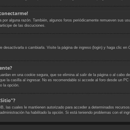
 conectarme!
a por alguna razón. También, algunos foros periódicamente remueven sus usu
articipe de las discuciones.
desactivarla o cambiarla. Visite la página de ingreso (login) y haga clic en
ente?
uardan en una cookie segura, que se elimina al salir de la página o al cabo d
 la casilla al ingresar. No es recomendable si accede al foro desde un PC co
do la opción.
Sitio"?
pBB, las cuales le mantienen autorizado para acceder a determinados recursos
 administración ha habilitado la opción. Si está teniendo problemas con el ing