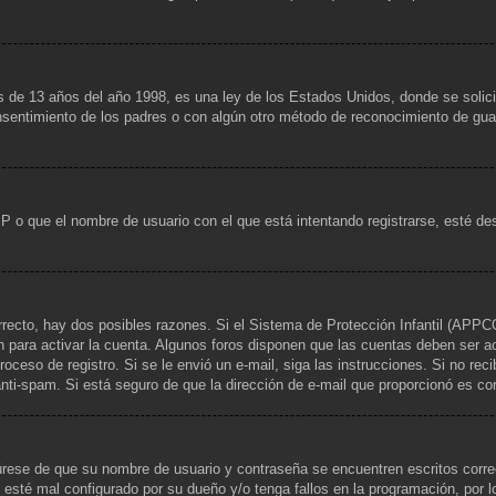
13 años del año 1998, es una ley de los Estados Unidos, donde se solicita a
consentimiento de los padres o con algún otro método de reconocimiento de guar
IP o que el nombre de usuario con el que está intentando registrarse, esté de
rrecto, hay dos posibles razones. Si el Sistema de Protección Infantil (APPCO
n para activar la cuenta. Algunos foros disponen que las cuentas deben ser a
 proceso de registro. Si se le envió un e-mail, siga las instrucciones. Si no re
 anti-spam. Si está seguro de que la dirección de e-mail que proporcionó es c
gúrese de que su nombre de usuario y contraseña se encuentren escritos corr
 esté mal configurado por su dueño y/o tenga fallos en la programación, por l