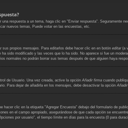
spuesta?
r una respuesta a un tema, haga clic en "Enviar respuesta". Seguramente nece
licar nuevos temas, Puede votar en las encuestas, etc.
r sus propios mensajes. Para editarlos debe hacer clic en en botón
editar
(a v
 ha sido modificado y las veces que lo ha sido. No aparece si fue un moderad
uarios normales no podrán borrar sus temas después de que alguien haya resp
trol de Usuario. Una vez creada, active la opción
Añadir firma
cuando publiqu
rio. Para dejar de añadirla en los mensajes, debe desactivar la opción
Añadir
hacer clic en la etiqueta "Agregar Encuesta" debajo del formulario de publica
ciones en el campo apropiado, asegurándose de que cada opción se encuentre e
iones por usuario", el tiempo límite en días para la encuesta (0 para duración