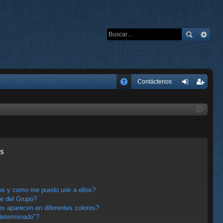
E
Contáctenos
A
de
eg
Q
nti
ist
fic
ra
ar
rs
s
se
e
s y como me puedo unir a ellos?
e del Grupo?
s aparecen en diferentes colores?
determinado"?