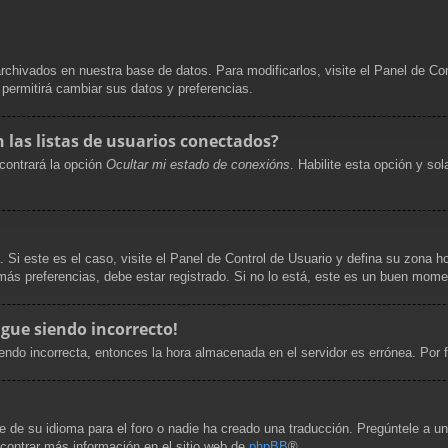
archivados en nuestra base de datos. Para modificarlos, visite el Panel de Co
e permitirá cambiar sus datos y preferencias.
las listas de usuarios conectados?
contrará la opción
Ocultar mi estado de conexións
. Habilite esta opción y s
. Si este es el caso, visite el Panel de Control de Usuario y defina su zona h
ás preferencias, debe estar registrado. Si no lo está, este es un buen mome
igue siendo incorrecto!
siendo incorrecta, entonces la hora almacenada en el servidor es errónea. Por
 de su idioma para el foro o nadie ha creado una traducción. Pregúntele a un 
ncontrar más información en el sitio web de
phpBB
®