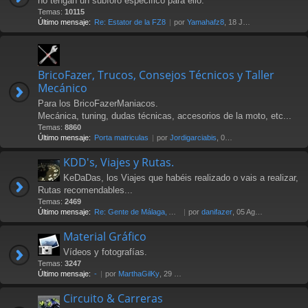
no tengan un subforo especifico para ello.
Temas:
10115
Último mensaje:
Re: Estator de la FZ8
por
Yamahafz8
, 18 Jul 2026 20:04
BricoFazer, Trucos, Consejos Técnicos y Taller
Mecánico
Para los BricoFazerManiacos.
Mecánica, tuning, dudas técnicas, accesorios de la moto, etc...
Temas:
8860
Último mensaje:
Porta matriculas
por
Jordigarciabis
, 09 Jul 2026 16:10
KDD's, Viajes y Rutas.
KeDaDas, los Viajes que habéis realizado o vais a realizar,
Rutas recomendables...
Temas:
2469
Último mensaje:
Re: Gente de Málaga, Axarquía…
por
danifazer
, 05 Ago 2026 17:16
Material Gráfico
Vídeos y fotografías.
Temas:
3247
Último mensaje:
-
por
MarthaGilKy
, 29 Jul 2026 12:24
Circuito & Carreras