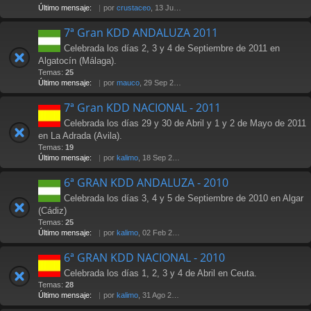
Último mensaje:
por
crustaceo
, 13 Jul 2012 21:36
7ª Gran KDD ANDALUZA 2011
Celebrada los días 2, 3 y 4 de Septiembre de 2011 en
Algatocín (Málaga).
Temas:
25
Último mensaje:
por
mauco
, 29 Sep 2011 02:15
7ª Gran KDD NACIONAL - 2011
Celebrada los días 29 y 30 de Abril y 1 y 2 de Mayo de 2011
en La Adrada (Avila).
Temas:
19
Último mensaje:
por
kalimo
, 18 Sep 2011 23:36
6ª GRAN KDD ANDALUZA - 2010
Celebrada los días 3, 4 y 5 de Septiembre de 2010 en Algar
(Cádiz)
Temas:
25
Último mensaje:
por
kalimo
, 02 Feb 2011 16:01
6ª GRAN KDD NACIONAL - 2010
Celebrada los días 1, 2, 3 y 4 de Abril en Ceuta.
Temas:
28
Último mensaje:
por
kalimo
, 31 Ago 2010 18:03