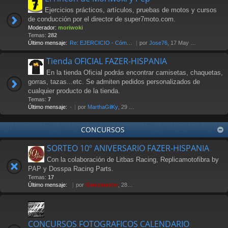
Ejercicios prácticos, artículos, pruebas de motos y cursos
de conducción por el director de super7moto.com.
Moderador:
moriwoki
Temas:
282
Último mensaje:
Re: EJERCICIO - Cómo frenar. …
por
Jose76
, 17 May 2018 00:17
Tienda OFICIAL FAZER-HISPANIA
En la tienda Oficial podrás encontrar camisetas, chaquetas,
gorras, tazas...etc. Se admiten pedidos personalizados de
cualquier producto de la tienda.
Temas:
7
Último mensaje:
-
por
MarthaGilKy
, 29 Jul 2026 12:38
CONCURSOS
SORTEO 10º ANIVERSARIO FAZER-HISPANIA
Con la colaboración de Litbas Racing, Replicamotofibra by
PAP y Dosspa Racing Parts.
Temas:
17
Último mensaje:
por
Güesmaster
, 28 Nov 2011 20:13
CONCURSOS FOTOGRAFICOS CALENDARIO