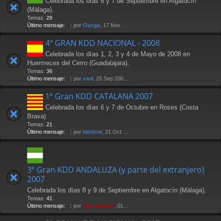
Celebrada los días 6 y 7 de Septiembre en Algatocín
(Málaga).
Temas:
29
Último mensaje:
por
Giorgio
, 17 Nov 2009 22:01
4ª GRAN KDD NACIONAL - 2008
Celebrada los días 1, 2, 3 y 4 de Mayo de 2008 en
Huermeces del Cerro (Guadalajara).
Temas:
36
Último mensaje:
por
xant
, 25 Sep 2008 11:02
1ª Gran KDD CATALANA 2007
Celebrada los días 6 y 7 de Octubre en Roses (Costa
Brava)
Temas:
21
Último mensaje:
por
latinlove
, 21 Oct 2007 20:28
3ª Gran KDD ANDALUZA (y parte del extranjero)
2007
Celebrada los días 8 y 9 de Septiembre en Algatocín (Málaga).
Temas:
41
Último mensaje:
por
Güesmaster
, 01 Oct 2007 02:36