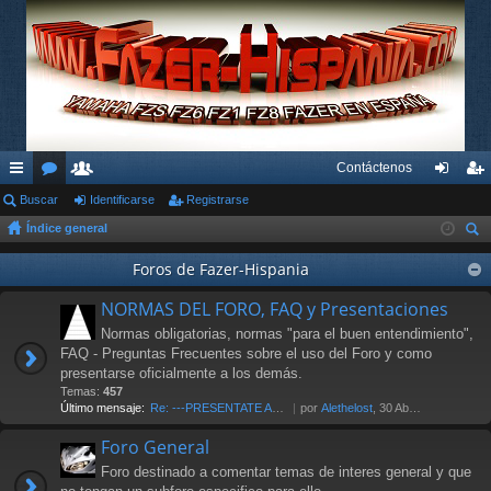
Contáctenos
nl
Buscar
or
su
Identificarse
Registrarse
de
eg
Índice general
ac
os
ari
nti
ist
us
es
os
Foros de Fazer-Hispania
fic
ra
car
rá
ar
rs
NORMAS DEL FORO, FAQ y Presentaciones
pi
se
e
Normas obligatorias, normas "para el buen entendimiento",
FAQ - Preguntas Frecuentes sobre el uso del Foro y como
do
presentarse oficialmente a los demás.
Temas:
457
s
Último mensaje:
Re: ---PRESENTATE AL FORO AQU…
por
Alethelost
, 30 Abr 2026 19:20
Foro General
Foro destinado a comentar temas de interes general y que