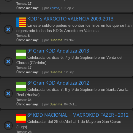
Temas:
17
Último mensaje:
por
kalimo
, 19 Sep 2014 20:50
KDD´s ARROCITO VALENCIA 2009-2013
En este subforo podéis encontrar los hilos en los que se han
organizado todas las KDDs Arrocito en Valencia.
Temas:
8
Último mensaje:
por
Juanma
, 29 Nov 2013 14:01
9ª Gran KDD Andaluza 2013
Celebrada los días 6, 7 y 8 de Septiembre en Venta del
Charco (Córdoba).
Temas:
17
Último mensaje:
por
Juanma
, 12 Sep 2013 22:52
8ª Gran KDD Andaluza 2012
Celebrada los días 7, 8 y 9 de Septiembre en Santa Ana la
Real (Huelva).
Temas:
34
Último mensaje:
por
Juanma
, 04 Oct 2012 15:24
8ª KDD NACIONAL + MACROKDD FAZER - 2012
Celebradas del 28 de Abril al 1 de Mayo en San Cibrao
(Lugo).
Temas:
23