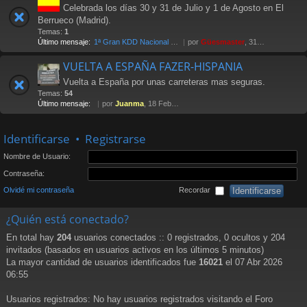
Celebrada los días 30 y 31 de Julio y 1 de Agosto en El
Berrueco (Madrid).
Temas:
1
Último mensaje:
1ª Gran KDD Nacional 2004
por
Güesmaster
, 31 Oct 2005 11:37
VUELTA A ESPAÑA FAZER-HISPANIA
Vuelta a España por unas carreteras mas seguras.
Temas:
54
Último mensaje:
por
Juanma
, 18 Feb 2013 12:27
Identificarse
•
Registrarse
Nombre de Usuario:
Contraseña:
Olvidé mi contraseña
Recordar
¿Quién está conectado?
En total hay
204
usuarios conectados :: 0 registrados, 0 ocultos y 204
invitados (basados en usuarios activos en los últimos 5 minutos)
La mayor cantidad de usuarios identificados fue
16021
el 07 Abr 2026
06:55
Usuarios registrados: No hay usuarios registrados visitando el Foro