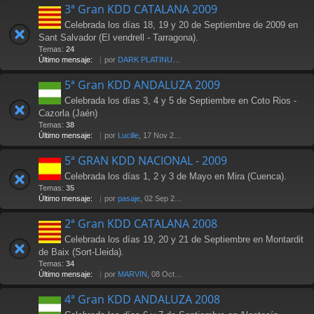
3ª Gran KDD CATALANA 2009
Celebrada los días 18, 19 y 20 de Septiembre de 2009 en
Sant Salvador (El vendrell - Tarragona).
Temas:
24
Último mensaje:
por
DARK PLATINUM
, 18 Oct 2009 17:58
5ª Gran KDD ANDALUZA 2009
Celebrada los días 3, 4 y 5 de Septiembre en Coto Rios -
Cazorla (Jaén)
Temas:
38
Último mensaje:
por
Lucille
, 17 Nov 2009 18:20
5ª GRAN KDD NACIONAL - 2009
Celebrada los días 1, 2 y 3 de Mayo en Mira (Cuenca).
Temas:
35
Último mensaje:
por
pasaje
, 02 Sep 2010 16:44
2ª Gran KDD CATALANA 2008
Celebrada los días 19, 20 y 21 de Septiembre en Montardit
de Baix (Sort-Lleida).
Temas:
34
Último mensaje:
por
MARVIN
, 08 Oct 2008 09:59
4ª Gran KDD ANDALUZA 2008