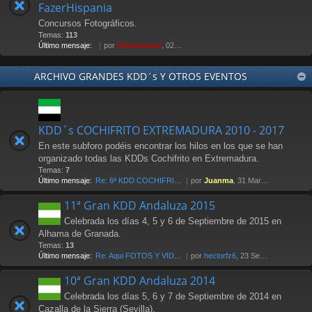
FazerHispania
Concursos Fotográficos.
Temas:
113
Último mensaje:
por
Güesmaster
, 02 May 2012 21:07
ARCHIVO GRANDES KDD´s Y OTROS EVENTOS
KDD´s COCHIFRITO EXTREMADURA 2010 - 2017
En este subforo podéis encontrar los hilos en los que se han
organizado todas las KDDs Cochifrito en Extremadura.
Temas:
7
Último mensaje:
Re: 6ª KDD COCHIFRITO 1-abri…
por
Juanma
, 31 Mar 2017 00:14
11ª Gran KDD Andaluza 2015
Celebrada los días 4, 5 y 6 de Septiembre de 2015 en
Alhama de Granada.
Temas:
13
Último mensaje:
Re: Aqui FOTOS Y VIDEOS
por
hectorfz6
, 23 Sep 2015 12:48
10ª Gran KDD Andaluza 2014
Celebrada los días 5, 6 y 7 de Septiembre de 2014 en
Cazalla de la Sierra (Sevilla).