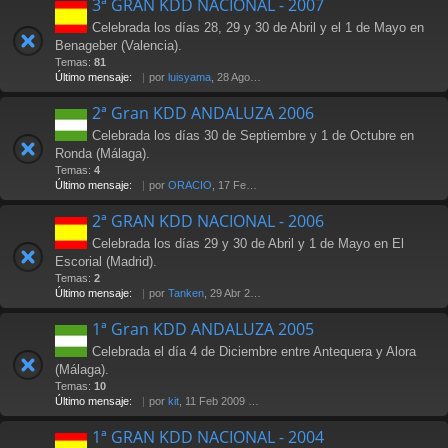
3ª GRAN KDD NACIONAL - 2007
Celebrada los días 28, 29 y 30 de Abril y el 1 de Mayo en
Benageber (Valencia).
Temas:
81
Último mensaje:
por
luisyama
, 28 Ago 2009 19:24
2ª Gran KDD ANDALUZA 2006
Celebrada los días 30 de Septiembre y 1 de Octubre en
Ronda (Málaga).
Temas:
4
Último mensaje:
por
ORACIO
, 17 Feb 2007 23:29
2ª GRAN KDD NACIONAL - 2006
Celebrada los días 29 y 30 de Abril y 1 de Mayo en El
Escorial (Madrid).
Temas:
2
Último mensaje:
por
Tanken
, 29 Abr 2006 14:25
1ª Gran KDD ANDALUZA 2005
Celebrada el día 4 de Diciembre entre Antequera y Alora
(Málaga).
Temas:
10
Último mensaje:
por
kit
, 11 Feb 2009 17:08
1ª GRAN KDD NACIONAL - 2004