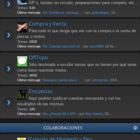
GP´s, tandas en circuito, preparaciones para competir, etc...
Temas:
530
Último mensaje:
Re: Estriberas retrasadas
por
golpedegas
, 19 Nov 2024 13:08
Compra y Venta
Para todo lo que tenga que ver con la compra o la venta de
piezas o motos.
Temas:
5828
Último mensaje:
Re: Cupulas para fz6 s2
por
nico1988
, 18 Sep 2025 07:03
OffTopic
Sitio destinado a escribir temas que no tienen por qué tener
como base nuestras motos.
Temas:
4658
Último mensaje:
Вывод из запоя круглосуточно …
por
Johnnynax
, 03 Ago 2026 17:29
Encuestas
Aquí podréis publicar vuestras encuestas y ver los
resultados de las mismas.
Temas:
185
Último mensaje:
Re: ¿Poneis 95 o 98?
por
Alex Toledo
, 30 Oct 2021 23:23
COLABORACIONES
El rincón de Moriwoki y Pep