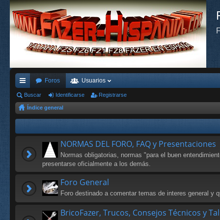
F
Foros
Usuarios
nl
Buscar
Identificarse
Registrarse
Índice general
ac
es
rá
NORMAS DEL FORO, FAQ y Presentaciones
pi
Normas obligatorias, normas "para el buen entendimien
presentarse oficialmente a los demás.
do
Foro General
s
Foro destinado a comentar temas de interes general y qu
BricoFazer, Trucos, Consejos Técnicos y Ta