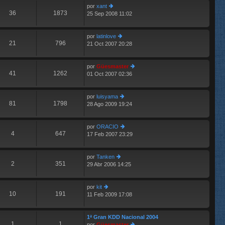
por
xant
o
s
36
1873
25 Sep 2008 11:02
er
m
aj
últ
e
e
im
n
por
latinlove
o
s
21
796
21 Oct 2007 20:28
m
aj
er
e
e
últ
n
im
por
Güesmaster
s
o
41
1262
01 Oct 2007 02:36
aj
m
er
e
e
últ
n
im
por
luisyama
s
o
81
1798
28 Ago 2009 19:24
aj
er
m
e
últ
e
im
n
por
ORACIO
o
s
4
647
17 Feb 2007 23:29
m
er
aj
e
últ
e
n
im
por
Tanken
s
o
2
351
29 Abr 2006 14:25
er
aj
m
últ
e
e
im
n
por
kit
o
s
10
191
11 Feb 2009 17:08
er
m
aj
últ
e
e
im
n
1ª Gran KDD Nacional 2004
o
s
1
1
por
Güesmaster