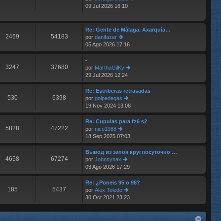
e
m
09 Jul 2026 16:10
er
e
últ
n
im
s
o
Re: Gente de Málaga, Axarquía…
aj
2469
54183
m
por
danifazer
e
e
05 Ago 2026 17:16
er
n
últ
s
im
-
aj
3247
37680
o
por
MarthaGilKy
e
m
29 Jul 2026 12:24
er
e
últ
n
im
Re: Estriberas retrasadas
s
530
6398
o
por
golpedegas
aj
m
19 Nov 2024 13:08
er
e
e
últ
n
im
Re: Cupulas para fz6 s2
s
5828
47222
o
por
nico1988
aj
m
18 Sep 2025 07:03
er
e
e
últ
n
im
Вывод из запоя круглосуточно …
s
4658
67274
o
por
Johnnynax
aj
m
03 Ago 2026 17:29
er
e
e
últ
n
im
Re: ¿Poneis 95 o 98?
s
185
5437
o
por
Alex Toledo
aj
m
30 Oct 2021 23:23
er
e
e
últ
n
im
s
o