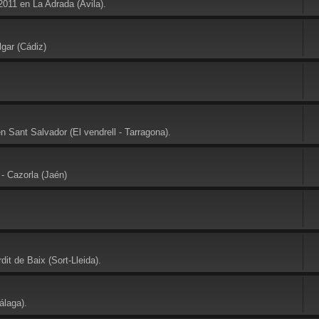
2011 en La Adrada (Avila).
gar (Cádiz)
 Sant Salvador (El vendrell - Tarragona).
- Cazorla (Jaén)
it de Baix (Sort-Lleida).
álaga).