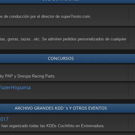
sos de conducción por el director de super7moto.com.
tas, gorras, tazas...etc. Se admiten pedidos personalizados de cualquier
CONCURSOS
a by PAP y Dosspa Racing Parts.
azerHispania
ARCHIVO GRANDES KDD´s Y OTROS EVENTOS
2017
se han organizado todas las KDDs Cochifrito en Extremadura.