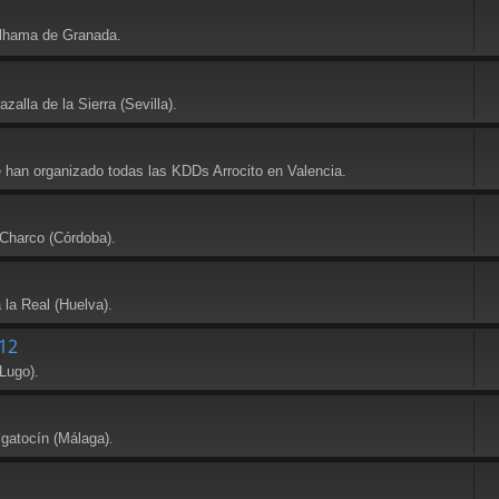
Alhama de Granada.
alla de la Sierra (Sevilla).
e han organizado todas las KDDs Arrocito en Valencia.
 Charco (Córdoba).
 la Real (Huelva).
12
Lugo).
lgatocín (Málaga).