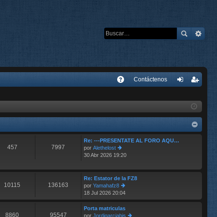
E
Contáctenos
A
de
eg
Q
nti
ist
fic
ra
ar
rs
Re: ---PRESENTATE AL FORO AQU…
457
7997
por
Alethelost
se
e
30 Abr 2026 19:20
er
últ
im
o
Re: Estator de la FZ8
10115
136163
m
por
Yamahafz8
e
18 Jul 2026 20:04
er
n
últ
s
im
Porta matriculas
aj
8860
95547
o
por
Jordigarciabis