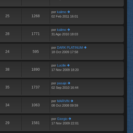
últ
e
e
im
n
por
kalimo
o
s
25
1268
02 Feb 2011 16:01
m
er
aj
e
últ
e
n
im
por
kalimo
s
o
28
1771
31 Ago 2010 18:03
aj
m
er
e
e
últ
n
im
por
DARK PLATINUM
s
o
24
595
18 Oct 2009 17:58
aj
m
er
e
e
últ
n
im
por
Lucille
s
o
38
1890
17 Nov 2009 18:20
er
aj
m
últ
e
e
im
n
por
pasaje
o
s
35
1737
02 Sep 2010 16:44
m
er
aj
e
últ
e
n
im
por
MARVIN
s
o
34
1063
08 Oct 2008 09:59
aj
m
er
e
e
últ
n
im
por
Giorgio
s
o
29
1581
17 Nov 2009 22:01
aj
er
m
e
últ
e
im
n