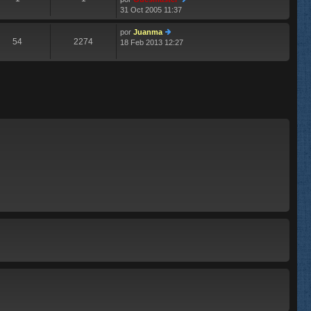
m
aj
31 Oct 2005 11:37
e
e
er
n
últ
s
im
por
Juanma
54
2274
aj
o
18 Feb 2013 12:27
er
e
m
últ
e
im
n
o
s
m
aj
e
e
n
s
aj
e