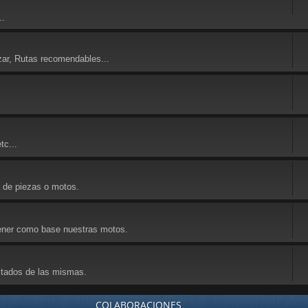
..
zar, Rutas recomendables...
tc...
a de piezas o motos.
 tener como base nuestras motos.
ultados de las mismas.
COLABORACIONES