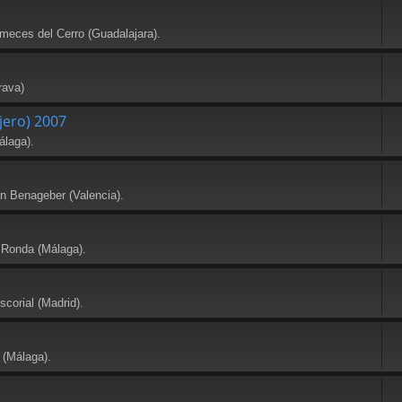
meces del Cerro (Guadalajara).
rava)
jero) 2007
álaga).
en Benageber (Valencia).
 Ronda (Málaga).
scorial (Madrid).
 (Málaga).