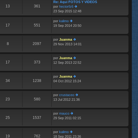
im
Re: Aqui FOTOS Y VIDEOS
13
361
o
por
hectorfz6
m
23 Sep 2015 12:48
er
e
últ
n
im
por
kalimo
s
17
551
o
19 Sep 2014 20:50
er
aj
m
últ
e
e
im
n
por
Juanma
o
8
2097
s
29 Nov 2013 14:01
m
er
aj
e
últ
e
n
im
por
Juanma
s
o
17
373
12 Sep 2013 22:52
aj
m
er
e
e
últ
n
im
por
Juanma
s
o
34
1238
04 Oct 2012 15:24
aj
m
er
e
e
últ
n
im
por
crustaceo
s
o
23
580
13 Jul 2012 21:36
aj
m
er
e
e
últ
n
im
por
mauco
s
o
25
1537
29 Sep 2011 02:15
er
aj
m
últ
e
e
im
n
por
kalimo
o
s
19
762
18 Sep 2011 23:36
er
m
aj