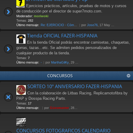
Ejercicios prácticos, artículos, pruebas de motos y cursos
de conducción por el director de super7moto.com.
Moderador:
moriwoki
Temas:
282
Último mensaje:
Re: EJERCICIO - Cómo frenar. …
por
Jose76
, 17 May 2018 00:17
Tienda OFICIAL FAZER-HISPANIA
En la tienda Oficial podrás encontrar camisetas, chaquetas,
gorras, tazas...etc. Se admiten pedidos personalizados de
cualquier producto de la tienda.
Temas:
7
Último mensaje:
-
por
MarthaGilKy
, 29 Jul 2026 12:38
CONCURSOS
SORTEO 10º ANIVERSARIO FAZER-HISPANIA
Con la colaboración de Litbas Racing, Replicamotofibra by
PAP y Dosspa Racing Parts.
Temas:
17
Último mensaje:
por
Güesmaster
, 28 Nov 2011 20:13
CONCURSOS FOTOGRAFICOS CALENDARIO