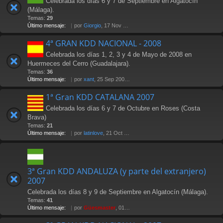
Celebrada los días 6 y 7 de Septiembre en Algatocín
(Málaga).
Temas:
29
Último mensaje:
por
Giorgio
, 17 Nov 2009 22:01
4ª GRAN KDD NACIONAL - 2008
Celebrada los días 1, 2, 3 y 4 de Mayo de 2008 en
Huermeces del Cerro (Guadalajara).
Temas:
36
Último mensaje:
por
xant
, 25 Sep 2008 11:02
1ª Gran KDD CATALANA 2007
Celebrada los días 6 y 7 de Octubre en Roses (Costa
Brava)
Temas:
21
Último mensaje:
por
latinlove
, 21 Oct 2007 20:28
3ª Gran KDD ANDALUZA (y parte del extranjero)
2007
Celebrada los días 8 y 9 de Septiembre en Algatocín (Málaga).
Temas:
41
Último mensaje:
por
Güesmaster
, 01 Oct 2007 02:36