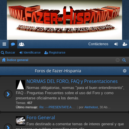
Contáctenos
nl
Buscar
or
su
Identificarse
Registrarse
de
eg
Índice general
ac
os
ari
nti
ist
us
es
os
Foros de Fazer-Hispania
fic
ra
car
rá
ar
rs
NORMAS DEL FORO, FAQ y Presentaciones
pi
se
e
Normas obligatorias, normas "para el buen entendimiento",
FAQ - Preguntas Frecuentes sobre el uso del Foro y como
do
presentarse oficialmente a los demás.
Temas:
457
s
Último mensaje:
Re: ---PRESENTATE AL FORO AQU…
por
Alethelost
, 30 Abr 2026 19:20
Foro General
Foro destinado a comentar temas de interes general y que