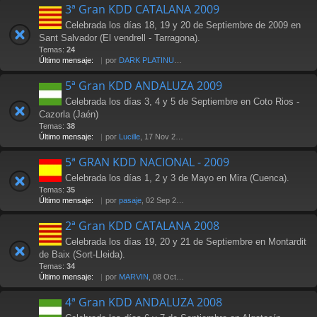
3ª Gran KDD CATALANA 2009
Celebrada los días 18, 19 y 20 de Septiembre de 2009 en
Sant Salvador (El vendrell - Tarragona).
Temas:
24
Último mensaje:
por
DARK PLATINUM
, 18 Oct 2009 17:58
5ª Gran KDD ANDALUZA 2009
Celebrada los días 3, 4 y 5 de Septiembre en Coto Rios -
Cazorla (Jaén)
Temas:
38
Último mensaje:
por
Lucille
, 17 Nov 2009 18:20
5ª GRAN KDD NACIONAL - 2009
Celebrada los días 1, 2 y 3 de Mayo en Mira (Cuenca).
Temas:
35
Último mensaje:
por
pasaje
, 02 Sep 2010 16:44
2ª Gran KDD CATALANA 2008
Celebrada los días 19, 20 y 21 de Septiembre en Montardit
de Baix (Sort-Lleida).
Temas:
34
Último mensaje:
por
MARVIN
, 08 Oct 2008 09:59
4ª Gran KDD ANDALUZA 2008