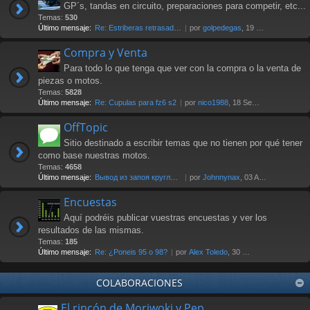
GP´s, tandas en circuito, preparaciones para competir, etc...
Temas:
530
Último mensaje:
Re: Estriberas retrasadas
por
golpedegas
, 19 Nov 2024 13:08
Compra y Venta
Para todo lo que tenga que ver con la compra o la venta de
piezas o motos.
Temas:
5828
Último mensaje:
Re: Cupulas para fz6 s2
por
nico1988
, 18 Sep 2025 07:03
OffTopic
Sitio destinado a escribir temas que no tienen por qué tener
como base nuestras motos.
Temas:
4658
Último mensaje:
Вывод из запоя круглосуточно …
por
Johnnynax
, 03 Ago 2026 17:29
Encuestas
Aquí podréis publicar vuestras encuestas y ver los
resultados de las mismas.
Temas:
185
Último mensaje:
Re: ¿Poneis 95 o 98?
por
Alex Toledo
, 30 Oct 2021 23:23
COLABORACIONES
El rincón de Moriwoki y Pep