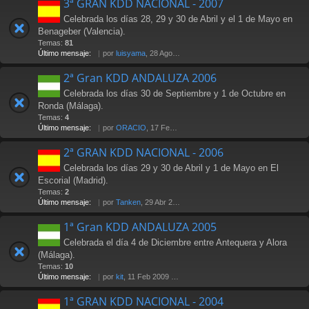
3ª GRAN KDD NACIONAL - 2007
Celebrada los días 28, 29 y 30 de Abril y el 1 de Mayo en
Benageber (Valencia).
Temas:
81
Último mensaje:
por
luisyama
, 28 Ago 2009 19:24
2ª Gran KDD ANDALUZA 2006
Celebrada los días 30 de Septiembre y 1 de Octubre en
Ronda (Málaga).
Temas:
4
Último mensaje:
por
ORACIO
, 17 Feb 2007 23:29
2ª GRAN KDD NACIONAL - 2006
Celebrada los días 29 y 30 de Abril y 1 de Mayo en El
Escorial (Madrid).
Temas:
2
Último mensaje:
por
Tanken
, 29 Abr 2006 14:25
1ª Gran KDD ANDALUZA 2005
Celebrada el día 4 de Diciembre entre Antequera y Alora
(Málaga).
Temas:
10
Último mensaje:
por
kit
, 11 Feb 2009 17:08
1ª GRAN KDD NACIONAL - 2004