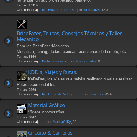
no tengan un subforo especifico para ello.
Temas:
10115
Último mensaje:
Re: Estator de la FZ8
por
Yamahafz8
, 18 Jul 2026 20:04
BricoFazer, Trucos, Consejos Técnicos y Taller
Mecánico
Para los BricoFazerManiacos.
Mecánica, tuning, dudas técnicas, accesorios de la moto, etc...
Temas:
8860
Último mensaje:
Porta matriculas
por
Jordigarciabis
, 09 Jul 2026 16:10
KDD's, Viajes y Rutas.
KeDaDas, los Viajes que habéis realizado o vais a realizar,
Rutas recomendables...
Temas:
2469
Último mensaje:
Re: Gente de Málaga, Axarquía…
por
danifazer
, 05 Ago 2026 17:16
Material Gráfico
Vídeos y fotografías.
Temas:
3247
Último mensaje:
-
por
MarthaGilKy
, 29 Jul 2026 12:24
Circuito & Carreras