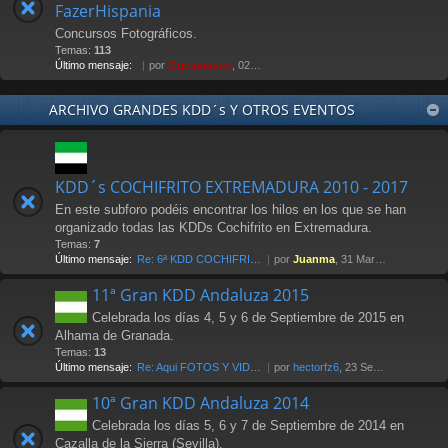
FazerHispania
Concursos Fotográficos.
Temas:
113
Último mensaje:
por
Güesmaster
, 02 May 2012 21:07
ARCHIVO GRANDES KDD´s Y OTROS EVENTOS
KDD´s COCHIFRITO EXTREMADURA 2010 - 2017
En este subforo podéis encontrar los hilos en los que se han
organizado todas las KDDs Cochifrito en Extremadura.
Temas:
7
Último mensaje:
Re: 6ª KDD COCHIFRITO 1-abri…
por
Juanma
, 31 Mar 2017 00:14
11ª Gran KDD Andaluza 2015
Celebrada los días 4, 5 y 6 de Septiembre de 2015 en
Alhama de Granada.
Temas:
13
Último mensaje:
Re: Aqui FOTOS Y VIDEOS
por
hectorfz6
, 23 Sep 2015 12:48
10ª Gran KDD Andaluza 2014
Celebrada los días 5, 6 y 7 de Septiembre de 2014 en
Cazalla de la Sierra (Sevilla).