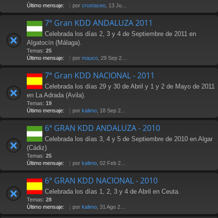
Último mensaje:
por
crustaceo
, 13 Jul 2012 21:36
7ª Gran KDD ANDALUZA 2011
Celebrada los días 2, 3 y 4 de Septiembre de 2011 en
Algatocín (Málaga).
Temas:
25
Último mensaje:
por
mauco
, 29 Sep 2011 02:15
7ª Gran KDD NACIONAL - 2011
Celebrada los días 29 y 30 de Abril y 1 y 2 de Mayo de 2011
en La Adrada (Avila).
Temas:
19
Último mensaje:
por
kalimo
, 18 Sep 2011 23:36
6ª GRAN KDD ANDALUZA - 2010
Celebrada los días 3, 4 y 5 de Septiembre de 2010 en Algar
(Cádiz)
Temas:
25
Último mensaje:
por
kalimo
, 02 Feb 2011 16:01
6ª GRAN KDD NACIONAL - 2010
Celebrada los días 1, 2, 3 y 4 de Abril en Ceuta.
Temas:
28
Último mensaje:
por
kalimo
, 31 Ago 2010 18:03