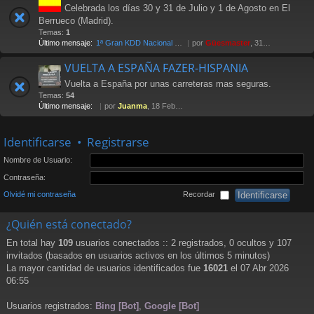
Celebrada los días 30 y 31 de Julio y 1 de Agosto en El
Berrueco (Madrid).
Temas:
1
Último mensaje:
1ª Gran KDD Nacional 2004
por
Güesmaster
, 31 Oct 2005 11:37
VUELTA A ESPAÑA FAZER-HISPANIA
Vuelta a España por unas carreteras mas seguras.
Temas:
54
Último mensaje:
por
Juanma
, 18 Feb 2013 12:27
Identificarse
•
Registrarse
Nombre de Usuario:
Contraseña:
Olvidé mi contraseña
Recordar
¿Quién está conectado?
En total hay
109
usuarios conectados :: 2 registrados, 0 ocultos y 107
invitados (basados en usuarios activos en los últimos 5 minutos)
La mayor cantidad de usuarios identificados fue
16021
el 07 Abr 2026
06:55
Usuarios registrados:
Bing [Bot]
,
Google [Bot]