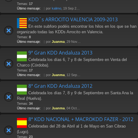
Temas:
17
Último mensaje:
por
kalimo
, 19 Sep 2014 20:50
KDD´s ARROCITO VALENCIA 2009-2013
En este subforo podéis encontrar los hilos en los que se han
organizado todas las KDDs Arrocito en Valencia.
Temas:
8
Último mensaje:
por
Juanma
, 29 Nov 2013 14:01
9ª Gran KDD Andaluza 2013
Celebrada los días 6, 7 y 8 de Septiembre en Venta del
Charco (Córdoba).
Temas:
17
Último mensaje:
por
Juanma
, 12 Sep 2013 22:52
8ª Gran KDD Andaluza 2012
Celebrada los días 7, 8 y 9 de Septiembre en Santa Ana la
Real (Huelva).
Temas:
34
Último mensaje:
por
Juanma
, 04 Oct 2012 15:24
8ª KDD NACIONAL + MACROKDD FAZER - 2012
Celebradas del 28 de Abril al 1 de Mayo en San Cibrao
(Lugo).
Temas:
23