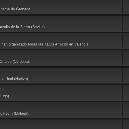
Alhama de Granada.
alla de la Sierra (Sevilla).
e han organizado todas las KDDs Arrocito en Valencia.
 Charco (Córdoba).
 la Real (Huelva).
12
Lugo).
lgatocín (Málaga).