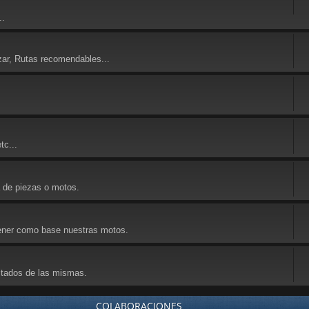
..
zar, Rutas recomendables...
tc...
a de piezas o motos.
 tener como base nuestras motos.
ultados de las mismas.
COLABORACIONES