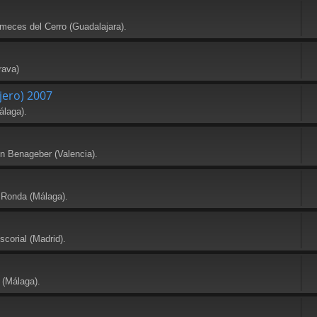
meces del Cerro (Guadalajara).
rava)
jero) 2007
álaga).
en Benageber (Valencia).
 Ronda (Málaga).
scorial (Madrid).
 (Málaga).