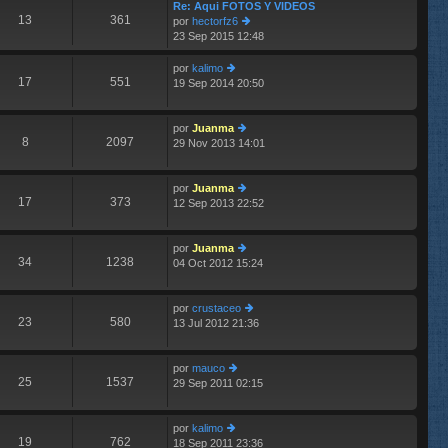
im
Re: Aqui FOTOS Y VIDEOS
13
361
o
por
hectorfz6
m
23 Sep 2015 12:48
er
e
últ
n
im
por
kalimo
s
17
551
o
19 Sep 2014 20:50
er
aj
m
últ
e
e
im
n
por
Juanma
o
8
2097
s
29 Nov 2013 14:01
m
er
aj
e
últ
e
n
im
por
Juanma
s
o
17
373
12 Sep 2013 22:52
aj
m
er
e
e
últ
n
im
por
Juanma
s
o
34
1238
04 Oct 2012 15:24
aj
m
er
e
e
últ
n
im
por
crustaceo
s
o
23
580
13 Jul 2012 21:36
aj
m
er
e
e
últ
n
im
por
mauco
s
o
25
1537
29 Sep 2011 02:15
er
aj
m
últ
e
e
im
n
por
kalimo
o
s
19
762
18 Sep 2011 23:36
er
m
aj