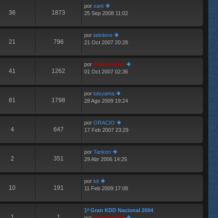
por
xant
o
s
36
1873
25 Sep 2008 11:02
er
m
aj
últ
e
e
im
n
por
latinlove
o
s
21
796
21 Oct 2007 20:28
m
aj
er
e
e
últ
n
im
por
Güesmaster
s
o
41
1262
01 Oct 2007 02:36
aj
m
er
e
e
últ
n
im
por
luisyama
s
o
81
1798
28 Ago 2009 19:24
aj
er
m
e
últ
e
im
n
por
ORACIO
o
s
4
647
17 Feb 2007 23:29
m
er
aj
e
últ
e
n
im
por
Tanken
s
o
2
351
29 Abr 2006 14:25
er
aj
m
últ
e
e
im
n
por
kit
o
s
10
191
11 Feb 2009 17:08
er
m
aj
últ
e
e
im
n
1ª Gran KDD Nacional 2004
o
s
1
1
por
Güesmaster