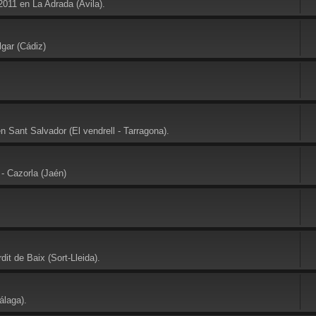
2011 en La Adrada (Avila).
gar (Cádiz)
 Sant Salvador (El vendrell - Tarragona).
- Cazorla (Jaén)
it de Baix (Sort-Lleida).
álaga).