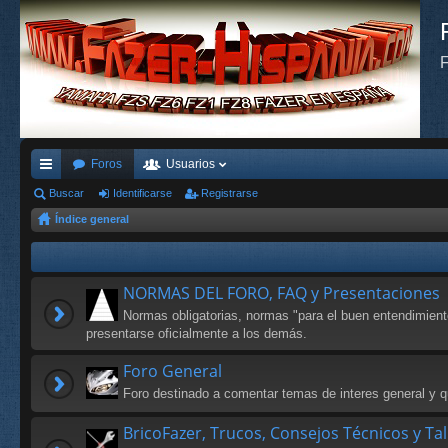
F
Foros
Usuarios
nl
Buscar
Identificarse
Registrarse
Índice general
ac
es
rá
NORMAS DEL FORO, FAQ y Presentaciones
pi
Normas obligatorias, normas "para el buen entendimien
presentarse oficialmente a los demás.
do
Foro General
s
Foro destinado a comentar temas de interes general y qu
BricoFazer, Trucos, Consejos Técnicos y Ta