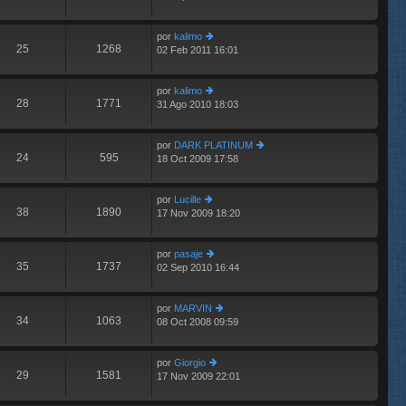
últ
e
e
im
n
por
kalimo
o
s
25
1268
02 Feb 2011 16:01
m
er
aj
e
últ
e
n
im
por
kalimo
s
o
28
1771
31 Ago 2010 18:03
aj
m
er
e
e
últ
n
im
por
DARK PLATINUM
s
o
24
595
18 Oct 2009 17:58
aj
m
er
e
e
últ
n
im
por
Lucille
s
o
38
1890
17 Nov 2009 18:20
er
aj
m
últ
e
e
im
n
por
pasaje
o
s
35
1737
02 Sep 2010 16:44
m
er
aj
e
últ
e
n
im
por
MARVIN
s
o
34
1063
08 Oct 2008 09:59
aj
m
er
e
e
últ
n
im
por
Giorgio
s
o
29
1581
17 Nov 2009 22:01
aj
er
m
e
últ
e
im
n