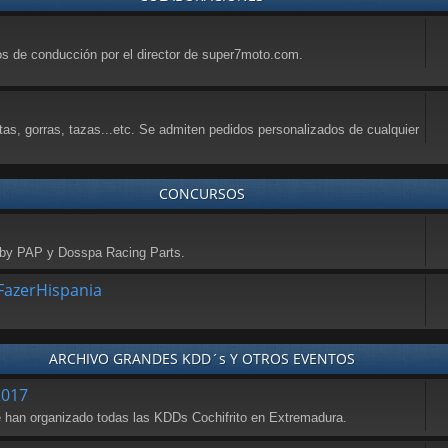
sos de conducción por el director de super7moto.com.
tas, gorras, tazas...etc. Se admiten pedidos personalizados de cualquier
CONCURSOS
a by PAP y Dosspa Racing Parts.
azerHispania
ARCHIVO GRANDES KDD´s Y OTROS EVENTOS
2017
se han organizado todas las KDDs Cochifrito en Extremadura.