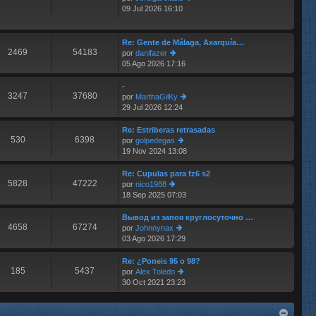
e
m
09 Jul 2026 16:10
er
e
últ
n
im
s
o
Re: Gente de Málaga, Axarquía…
aj
2469
54183
m
por
danifazer
e
e
05 Ago 2026 17:16
er
n
últ
s
im
-
aj
3247
37680
o
por
MarthaGilKy
e
m
29 Jul 2026 12:24
er
e
últ
n
im
Re: Estriberas retrasadas
s
530
6398
o
por
golpedegas
aj
m
19 Nov 2024 13:08
er
e
e
últ
n
im
Re: Cupulas para fz6 s2
s
5828
47222
o
por
nico1988
aj
m
18 Sep 2025 07:03
er
e
e
últ
n
im
Вывод из запоя круглосуточно …
s
4658
67274
o
por
Johnnynax
aj
m
03 Ago 2026 17:29
er
e
e
últ
n
im
Re: ¿Poneis 95 o 98?
s
185
5437
o
por
Alex Toledo
aj
m
30 Oct 2021 23:23
er
e
e
últ
n
im
s
o