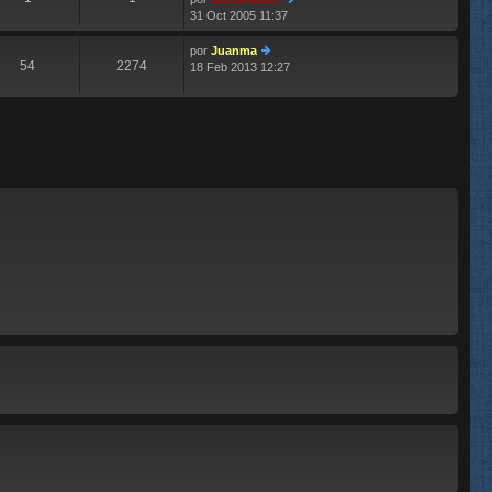
m
aj
31 Oct 2005 11:37
e
e
er
n
últ
s
im
por
Juanma
54
2274
aj
o
18 Feb 2013 12:27
er
e
m
últ
e
im
n
o
s
m
aj
e
e
n
s
aj
e