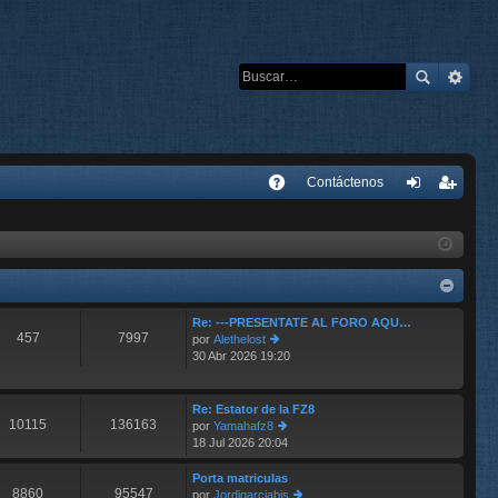
E
Contáctenos
A
de
eg
Q
nti
ist
fic
ra
ar
rs
Re: ---PRESENTATE AL FORO AQU…
457
7997
por
Alethelost
se
e
30 Abr 2026 19:20
er
últ
im
o
Re: Estator de la FZ8
10115
136163
m
por
Yamahafz8
e
18 Jul 2026 20:04
er
n
últ
s
im
Porta matriculas
aj
8860
95547
o
por
Jordigarciabis