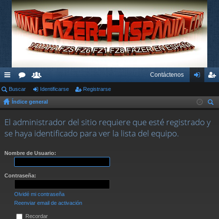
Contáctenos
nl
Buscar
or
su
Identificarse
Registrarse
de
eg
Índice general
ac
os
ari
nti
ist
us
es
os
fic
ra
El administrador del sitio requiere que esté registrado y
car
se haya identificado para ver la lista del equipo.
rá
ar
rs
pi
se
e
Nombre de Usuario:
do
Contraseña:
s
Olvidé mi contraseña
Reenviar email de activación
Recordar