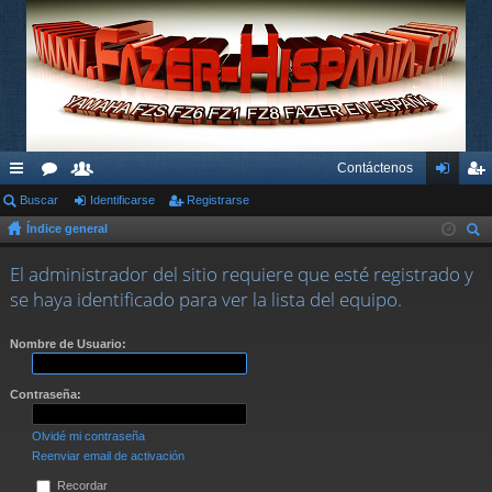
Contáctenos
nl
Buscar
or
su
Identificarse
Registrarse
de
eg
Índice general
ac
os
ari
nti
ist
us
es
os
fic
ra
El administrador del sitio requiere que esté registrado y
car
se haya identificado para ver la lista del equipo.
rá
ar
rs
pi
se
e
Nombre de Usuario:
do
Contraseña:
s
Olvidé mi contraseña
Reenviar email de activación
Recordar