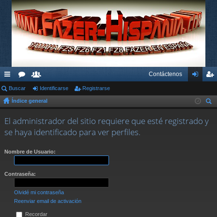
Contáctenos
nl
Buscar
or
su
Identificarse
Registrarse
de
eg
Índice general
ac
os
ari
nti
ist
us
es
os
fic
ra
El administrador del sitio requiere que esté registrado y
car
se haya identificado para ver perfiles.
rá
ar
rs
pi
se
e
Nombre de Usuario:
do
Contraseña:
s
Olvidé mi contraseña
Reenviar email de activación
Recordar