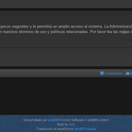
s pocos segundos y le permitirá un amplio acceso al sistema. La Administraci
n nuestros términos de uso y políticas relacionadas. Por favor lea las reglas 
Contáctenos
E
Desarrollado por
phpBB
® Forum Software © phpBB Limited
Style by
Arty
Traducción al español por
phpBB España