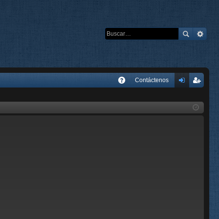
E
Contáctenos
A
de
eg
Q
nti
ist
fic
ra
ar
rs
se
e