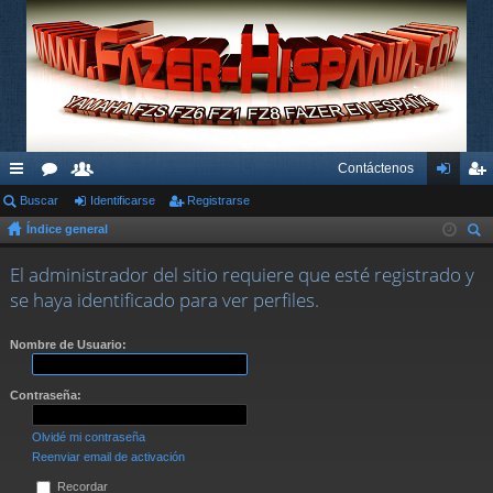
Contáctenos
nl
Buscar
or
su
Identificarse
Registrarse
de
eg
Índice general
ac
os
ari
nti
ist
us
es
os
fic
ra
El administrador del sitio requiere que esté registrado y
car
se haya identificado para ver perfiles.
rá
ar
rs
pi
se
e
Nombre de Usuario:
do
Contraseña:
s
Olvidé mi contraseña
Reenviar email de activación
Recordar