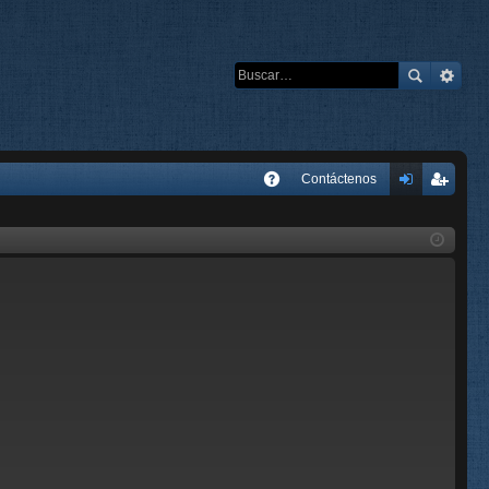
E
Contáctenos
A
de
eg
Q
nti
ist
fic
ra
ar
rs
se
e