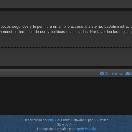
s pocos segundos y le permitirá un amplio acceso al sistema. La Administraci
n nuestros términos de uso y políticas relacionadas. Por favor lea las reglas 
Contáctenos
E
Desarrollado por
phpBB
® Forum Software © phpBB Limited
Style by
Arty
Traducción al español por
phpBB España