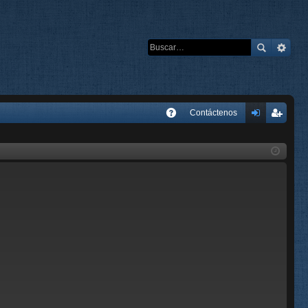
E
Contáctenos
A
de
eg
Q
nti
ist
fic
ra
ar
rs
se
e