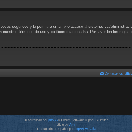
s pocos segundos y le permitirá un amplio acceso al sistema. La Administraci
n nuestros términos de uso y políticas relacionadas. Por favor lea las reglas 
Contáctenos
E
Desarrollado por
phpBB
® Forum Software © phpBB Limited
Style by
Arty
Traducción al español por
phpBB España