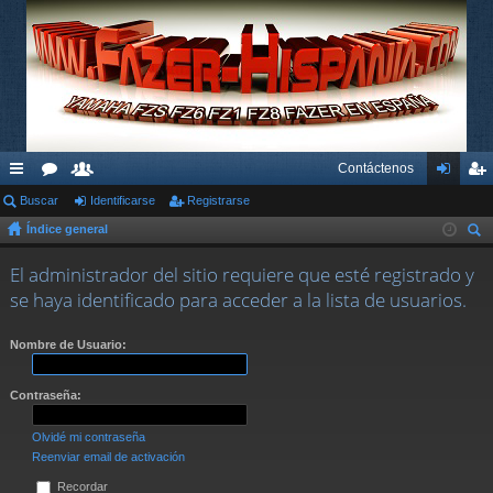
Contáctenos
nl
Buscar
or
su
Identificarse
Registrarse
de
eg
Índice general
ac
os
ari
nti
ist
us
es
os
fic
ra
El administrador del sitio requiere que esté registrado y
car
se haya identificado para acceder a la lista de usuarios.
rá
ar
rs
pi
se
e
Nombre de Usuario:
do
Contraseña:
s
Olvidé mi contraseña
Reenviar email de activación
Recordar