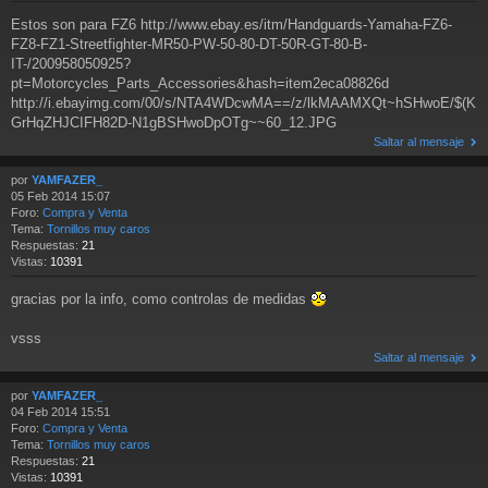
Estos son para FZ6 http://www.ebay.es/itm/Handguards-Yamaha-FZ6-
FZ8-FZ1-Streetfighter-MR50-PW-50-80-DT-50R-GT-80-B-
IT-/200958050925?
pt=Motorcycles_Parts_Accessories&hash=item2eca08826d
http://i.ebayimg.com/00/s/NTA4WDcwMA==/z/lkMAAMXQt~hSHwoE/$(K
GrHqZHJCIFH82D-N1gBSHwoDpOTg~~60_12.JPG
Saltar al mensaje
por
YAMFAZER_
05 Feb 2014 15:07
Foro:
Compra y Venta
Tema:
Tornillos muy caros
Respuestas:
21
Vistas:
10391
gracias por la info, como controlas de medidas
vsss
Saltar al mensaje
por
YAMFAZER_
04 Feb 2014 15:51
Foro:
Compra y Venta
Tema:
Tornillos muy caros
Respuestas:
21
Vistas:
10391