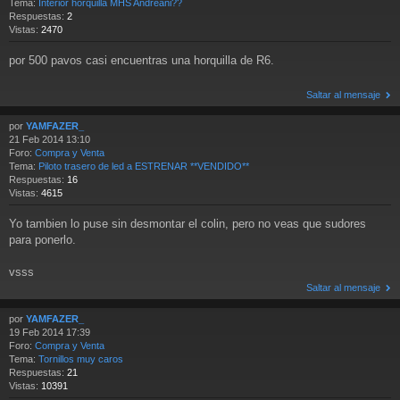
Tema:
Interior horquilla MHS Andreani??
Respuestas:
2
Vistas:
2470
por 500 pavos casi encuentras una horquilla de R6.
Saltar al mensaje
por
YAMFAZER_
21 Feb 2014 13:10
Foro:
Compra y Venta
Tema:
Piloto trasero de led a ESTRENAR **VENDIDO**
Respuestas:
16
Vistas:
4615
Yo tambien lo puse sin desmontar el colin, pero no veas que sudores
para ponerlo.
vsss
Saltar al mensaje
por
YAMFAZER_
19 Feb 2014 17:39
Foro:
Compra y Venta
Tema:
Tornillos muy caros
Respuestas:
21
Vistas:
10391