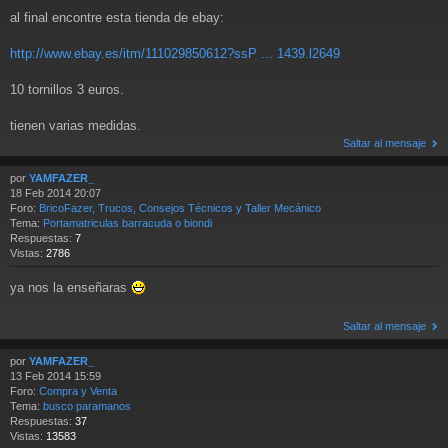
al final encontre esta tienda de ebay:
http://www.ebay.es/itm/111029850612?ssP ... 1439.l2649
10 tornillos 3 euros.
tienen varias medidas.
Saltar al mensaje
por
YAMFAZER_
18 Feb 2014 20:07
Foro:
BricoFazer, Trucos, Consejos Técnicos y Taller Mecánico
Tema:
Portamatriculas barracuda o biondi
Respuestas:
7
Vistas:
2786
ya nos la enseñaras
Saltar al mensaje
por
YAMFAZER_
13 Feb 2014 15:59
Foro:
Compra y Venta
Tema:
busco paramanos
Respuestas:
37
Vistas:
13583