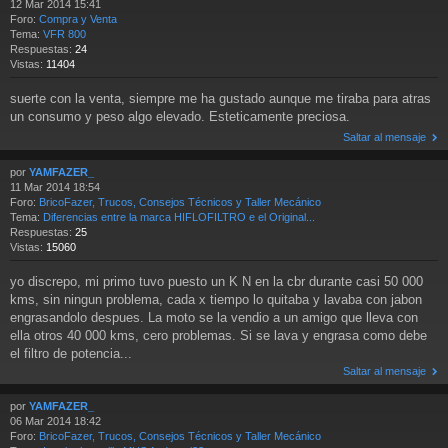
12 Mar 2014 15:41
Foro:
Compra y Venta
Tema:
VFR 800
Respuestas:
24
Vistas:
11404
suerte con la venta, siempre me ha gustado aunque me tiraba para atras
un consumo y peso algo elevado. Esteticamente preciosa.
Saltar al mensaje
por
YAMFAZER_
11 Mar 2014 18:54
Foro:
BricoFazer, Trucos, Consejos Técnicos y Taller Mecánico
Tema:
Diferencias entre la marca HIFLOFILTRO e el Original...
Respuestas:
25
Vistas:
15060
yo discrepo, mi primo tuvo puesto un K N en la cbr durante casi 50 000
kms, sin ningun problema, cada x tiempo lo quitaba y lavaba con jabon
engrasandolo despues. La moto se la vendio a un amigo que lleva con
ella otros 40 000 kms, cero problemas. Si se lava y engrasa como debe
el filtro de potencia...
Saltar al mensaje
por
YAMFAZER_
06 Mar 2014 18:42
Foro:
BricoFazer, Trucos, Consejos Técnicos y Taller Mecánico