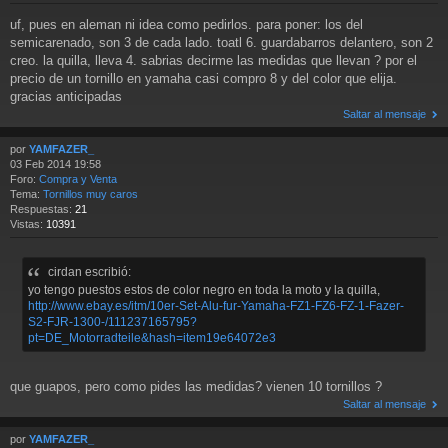
uf, pues en aleman ni idea como pedirlos. para poner: los del
semicarenado, son 3 de cada lado. toatl 6. guardabarros delantero, son 2
creo. la quilla, lleva 4. sabrias decirme las medidas que llevan ? por el
precio de un tornillo en yamaha casi compro 8 y del color que elija.
gracias anticipadas
Saltar al mensaje
por
YAMFAZER_
03 Feb 2014 19:58
Foro:
Compra y Venta
Tema:
Tornillos muy caros
Respuestas:
21
Vistas:
10391
cirdan escribió:
yo tengo puestos estos de color negro en toda la moto y la quilla,
http://www.ebay.es/itm/10er-Set-Alu-fur-Yamaha-FZ1-FZ6-FZ-1-Fazer-
S2-FJR-1300-/111237165795?
pt=DE_Motorradteile&hash=item19e64072e3
que guapos, pero como pides las medidas? vienen 10 tornillos ?
Saltar al mensaje
por
YAMFAZER_