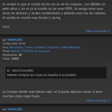
la verdad es que el sonido de los leo es de los mejores, con dbkiller un
pelin altos y sin el ya el sonido es de moto RRR, mi amigo tenia unos
arrow de aluminio y acabo vendiendolos y pillando unos leo de carbono,
el sonido es mucho mas bonito y racing.
vsss
Saltar al mensaje
por
YAMFAZER_
12 Mar 2014 15:44
Foro:
BricoFazer, Trucos, Consejos Técnicos y Taller Mecánico
Tema:
Batería YT12B-BS por 44 pavos!
Respuestas:
26
Vistas:
10401
aitor13 escribió:
intentar comprar las cosas en españa si es posible...
yo compro donde mas barato sale, en España algunas cosas si pero
muchas otras mejor fuera.
Saltar al mensaje
por
YAMFAZER_