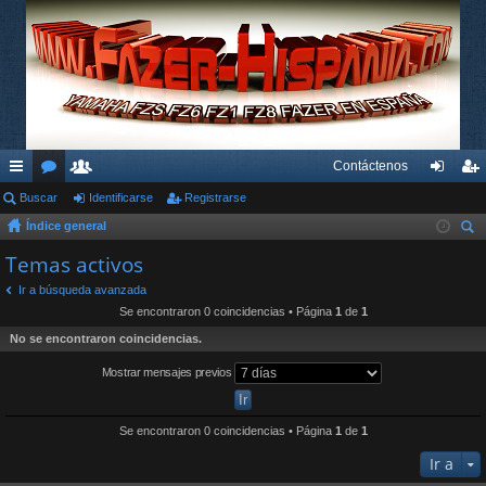
Contáctenos
nl
Buscar
or
su
Identificarse
Registrarse
de
eg
Índice general
ac
os
ari
nti
ist
us
Temas activos
es
os
fic
ra
car
Ir a búsqueda avanzada
rá
ar
rs
Se encontraron 0 coincidencias • Página
1
de
1
pi
se
e
No se encontraron coincidencias.
do
Mostrar mensajes previos
s
Se encontraron 0 coincidencias • Página
1
de
1
Ir a