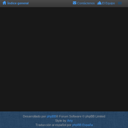
Índice general
Contáctenos
El Equipo
Desarrollado por
phpBB
® Forum Software © phpBB Limited
Style by
Arty
Traducción al español por
phpBB España