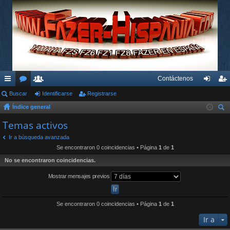
Contáctenos
nl
Buscar
or
su
Identificarse
Registrarse
de
eg
Índice general
ac
os
ari
nti
ist
us
Temas activos
es
os
fic
ra
car
Ir a búsqueda avanzada
rá
ar
rs
Se encontraron 0 coincidencias • Página
1
de
1
pi
se
e
No se encontraron coincidencias.
do
Mostrar mensajes previos
s
Se encontraron 0 coincidencias • Página
1
de
1
Ir a