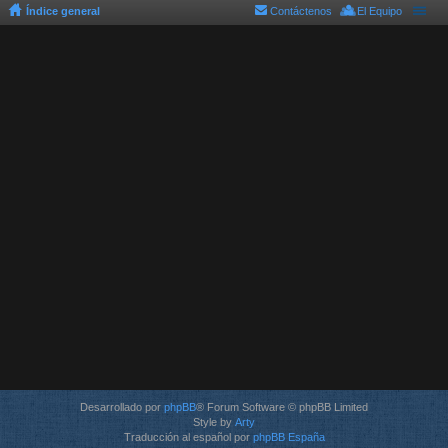
Índice general
Contáctenos
El Equipo
Desarrollado por
phpBB
® Forum Software © phpBB Limited
Style by
Arty
Traducción al español por
phpBB España