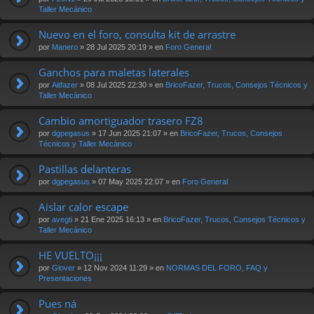
Taller Mecánico
Nuevo en el foro, consulta kit de arrastre
por
Manero
» 28 Jul 2025 20:19 » en
Foro General
Ganchos para maletas laterales
por
Aitfazer
» 08 Jul 2025 22:30 » en
BricoFazer, Trucos, Consejos Técnicos y
Taller Mecánico
Cambio amortiguador trasero FZ8
por
dgpegasus
» 17 Jun 2025 21:07 » en
BricoFazer, Trucos, Consejos
Técnicos y Taller Mecánico
Pastillas delanteras
por
dgpegasus
» 07 May 2025 22:07 » en
Foro General
Aislar calor escape
por
avegti
» 21 Ene 2025 16:13 » en
BricoFazer, Trucos, Consejos Técnicos y
Taller Mecánico
HE VUELTO¡¡¡
por
Glover
» 12 Nov 2024 11:29 » en
NORMAS DEL FORO, FAQ y
Presentaciones
Pues ná