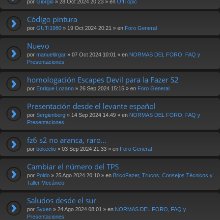
por
Giorgio
» 28 Oct 2024 20:23 » en
OffTopic
Código pintura
por
GUTI1980
» 19 Oct 2024 20:21 » en
Foro General
Nuevo
por
manueltirgar
» 07 Oct 2024 10:01 » en
NORMAS DEL FORO, FAQ y
Presentaciones
homologación Escapes Devil para la Fazer S2
por
Enrique Lozano
» 26 Sep 2024 15:15 » en
Foro General
Presentación desde el levante español
por
Sergienberg
» 14 Sep 2024 14:49 » en
NORMAS DEL FORO, FAQ y
Presentaciones
fz6 s2 no aranca, raro...
por
bokeclio
» 03 Sep 2024 21:33 » en
Foro General
Cambiar el número del TPS
por
Poldo
» 25 Ago 2024 20:10 » en
BricoFazer, Trucos, Consejos Técnicos y
Taller Mecánico
Saludos desde el sur
por
Syxen
» 24 Ago 2024 08:01 » en
NORMAS DEL FORO, FAQ y
Presentaciones