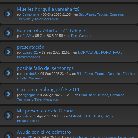
Muelles horquilla yamaha fz8
por
Javitonene
» 08 Oct 2025 21:05 » en
BricoFazer, Trucos, Consejos
Técnicos y Taller Mecánico
Rotura rotor/startor FZ1 FZ8 y R1
por
JLAM
» 05 Oct 2025 09:58 » en
Foro General
presentación
por
Luisito_21
» 19 Sep 2025 12:51 » en
NORMAS DEL FORO, FAQ y
Presentaciones
posible fallo del sensor tps
por
alfredo66
» 05 Sep 2025 23:44 » en
BricoFazer, Trucos, Consejos Técnicos
y Taller Mecánico
Campana embrague fz8 2011
por
dgpegasus
» 23 Ago 2025 22:21 » en
BricoFazer, Trucos, Consejos
Técnicos y Taller Mecánico
Me presento desde Girona
por
side
» 05 Ago 2025 18:10 » en
NORMAS DEL FORO, FAQ y
Presentaciones
Ayuda con el velocímetro
por
Fz6N1
» 29 Jul 2025 15:51 » en
BricoFazer, Trucos, Consejos Técnicos y