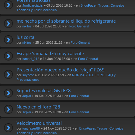
por
Jordigarciabis
» 09 Jul 2026 16:10 » en
BricoFazer, Trucos, Consejos
Técnicos y Taller Mecánico
me hecha por el sobrante el liquido refrigerante
por
nikitos
» 04 Jul 2026 21:08 » en
Foro General
luz corta
por
nikitos
» 25 Jun 2026 21:16 » en
Foro General
Escape Yamaha fz6 muy caliente
por
Ismael_212
» 14 Jun 2026 15:00 » en
Foro General
Presentación nuevo dueño de "vieja" FZ6S
por
soyome
» 19 Dic 2025 11:59 » en
NORMAS DEL FORO, FAQ y
Presentaciones
Soportes maletas Givi FZ8
por
Jeplai
» 19 Dic 2025 10:33 » en
Foro General
Nuevo en el foro FZ8
por
Jeplai
» 19 Dic 2025 10:30 » en
Foro General
Velocímetro universal
por
tonyfazer88
» 24 Nov 2025 13:53 » en
BricoFazer, Trucos, Consejos
Técnicos y Taller Mecánico