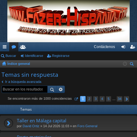
Contáctenos
nl
Buscar
or
su
Identificarse
Registrarse
de
eg
Índice general
ac
os
ari
nti
ist
us
Temas sin respuesta
es
os
fic
ra
car
Ir a búsqueda avanzada
rá
ar
rs
pi
se
e
Se encontraron más de 1000 coincidencias
1
2
3
4
5
…
34
do
Temas
s
Taller en Málaga capital
por
David Ortiz
» 14 Jul 2026 11:03 » en
Foro General
Porta matriculas