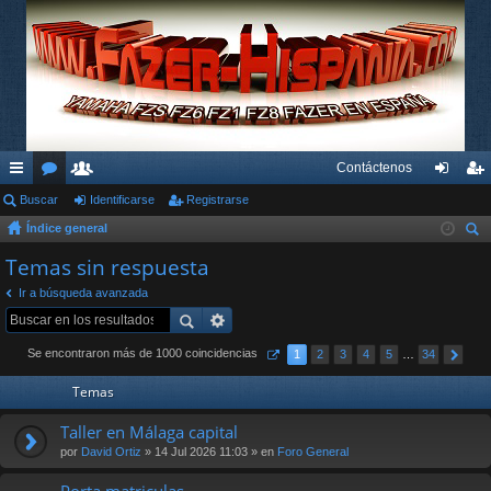
Contáctenos
nl
Buscar
or
su
Identificarse
Registrarse
de
eg
Índice general
ac
os
ari
nti
ist
us
Temas sin respuesta
es
os
fic
ra
car
Ir a búsqueda avanzada
rá
ar
rs
pi
se
e
Se encontraron más de 1000 coincidencias
1
2
3
4
5
…
34
do
Temas
s
Taller en Málaga capital
por
David Ortiz
» 14 Jul 2026 11:03 » en
Foro General
Porta matriculas