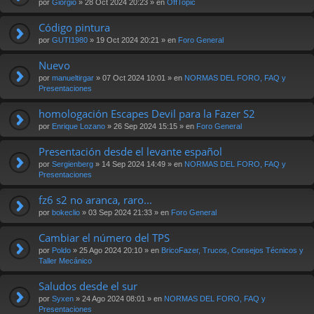
por
Giorgio
» 28 Oct 2024 20:23 » en
OffTopic
Código pintura
por
GUTI1980
» 19 Oct 2024 20:21 » en
Foro General
Nuevo
por
manueltirgar
» 07 Oct 2024 10:01 » en
NORMAS DEL FORO, FAQ y
Presentaciones
homologación Escapes Devil para la Fazer S2
por
Enrique Lozano
» 26 Sep 2024 15:15 » en
Foro General
Presentación desde el levante español
por
Sergienberg
» 14 Sep 2024 14:49 » en
NORMAS DEL FORO, FAQ y
Presentaciones
fz6 s2 no aranca, raro...
por
bokeclio
» 03 Sep 2024 21:33 » en
Foro General
Cambiar el número del TPS
por
Poldo
» 25 Ago 2024 20:10 » en
BricoFazer, Trucos, Consejos Técnicos y
Taller Mecánico
Saludos desde el sur
por
Syxen
» 24 Ago 2024 08:01 » en
NORMAS DEL FORO, FAQ y
Presentaciones