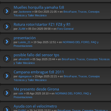
Muelles horquilla yamaha fz8
por
Javitonene
» 08 Oct 2025 21:05 » en
BricoFazer, Trucos, Consejos
Técnicos y Taller Mecánico
Rotura rotor/startor FZ1 FZ8 y R1
por
JLAM
» 05 Oct 2025 09:58 » en
Foro General
presentación
por
Luisito_21
» 19 Sep 2025 12:51 » en
NORMAS DEL FORO, FAQ y
Presentaciones
posible fallo del sensor tps
por
alfredo66
» 05 Sep 2025 23:44 » en
BricoFazer, Trucos, Consejos Técnicos
y Taller Mecánico
Campana embrague fz8 2011
por
dgpegasus
» 23 Ago 2025 22:21 » en
BricoFazer, Trucos, Consejos
Técnicos y Taller Mecánico
Me presento desde Girona
por
side
» 05 Ago 2025 18:10 » en
NORMAS DEL FORO, FAQ y
Presentaciones
Ayuda con el velocímetro
por
Fz6N1
» 29 Jul 2025 15:51 » en
BricoFazer, Trucos, Consejos Técnicos y