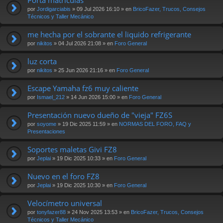
por
Jordigarciabis
» 09 Jul 2026 16:10 » en
BricoFazer, Trucos, Consejos
Técnicos y Taller Mecánico
me hecha por el sobrante el liquido refrigerante
por
nikitos
» 04 Jul 2026 21:08 » en
Foro General
luz corta
por
nikitos
» 25 Jun 2026 21:16 » en
Foro General
Escape Yamaha fz6 muy caliente
por
Ismael_212
» 14 Jun 2026 15:00 » en
Foro General
Presentación nuevo dueño de "vieja" FZ6S
por
soyome
» 19 Dic 2025 11:59 » en
NORMAS DEL FORO, FAQ y
Presentaciones
Soportes maletas Givi FZ8
por
Jeplai
» 19 Dic 2025 10:33 » en
Foro General
Nuevo en el foro FZ8
por
Jeplai
» 19 Dic 2025 10:30 » en
Foro General
Velocímetro universal
por
tonyfazer88
» 24 Nov 2025 13:53 » en
BricoFazer, Trucos, Consejos
Técnicos y Taller Mecánico