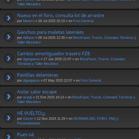
Taller Mecánico
Nuevo en el foro, consulta kit de arrastre
por
Manero
» 28 Jul 2025 20:19 » en
Foro General
Ganchos para maletas laterales
por
Aitfazer
» 08 Jul 2025 22:30 » en
BricoFazer, Trucos, Consejos Técnicos y
Taller Mecánico
Cambio amortiguador trasero FZ8
por
dgpegasus
» 17 Jun 2025 21:07 » en
BricoFazer, Trucos, Consejos
Técnicos y Taller Mecánico
Pastillas delanteras
por
dgpegasus
» 07 May 2025 22:07 » en
Foro General
Aislar calor escape
por
avegti
» 21 Ene 2025 16:13 » en
BricoFazer, Trucos, Consejos Técnicos y
Taller Mecánico
HE VUELTO¡¡¡
por
Glover
» 12 Nov 2024 11:29 » en
NORMAS DEL FORO, FAQ y
Presentaciones
Pues ná