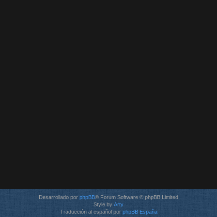
Desarrollado por
phpBB
® Forum Software © phpBB Limited
Style by
Arty
Traducción al español por
phpBB España