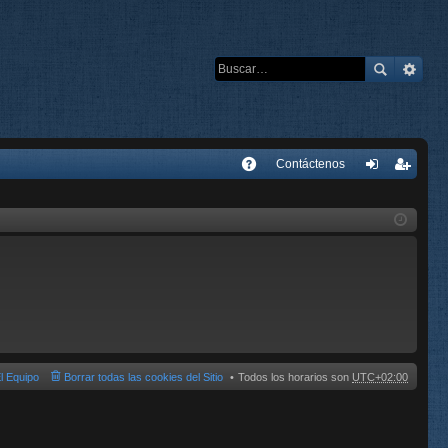
E
Contáctenos
A
de
eg
Q
nti
ist
fic
ra
ar
rs
se
e
l Equipo
Borrar todas las cookies del Sitio
Todos los horarios son
UTC+02:00