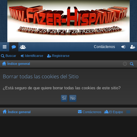
Contáctenos
nl
Buscar
or
su
Identificarse
Registrarse
de
eg
Índice general
ac
os
ari
nti
ist
us
es
os
fic
ra
Borrar todas las cookies del Sitio
car
rá
ar
rs
¿Está seguro de que quiere borrar todas las cookies de este sitio?
pi
se
e
do
s
Índice general
Contáctenos
El Equipo