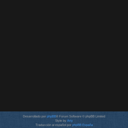
Desarrollado por
phpBB
® Forum Software © phpBB Limited
Style by
Arty
Traducción al español por
phpBB España