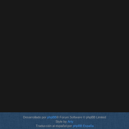
Desarrollado por
phpBB
® Forum Software © phpBB Limited
Style by
Arty
Traducción al español por
phpBB España