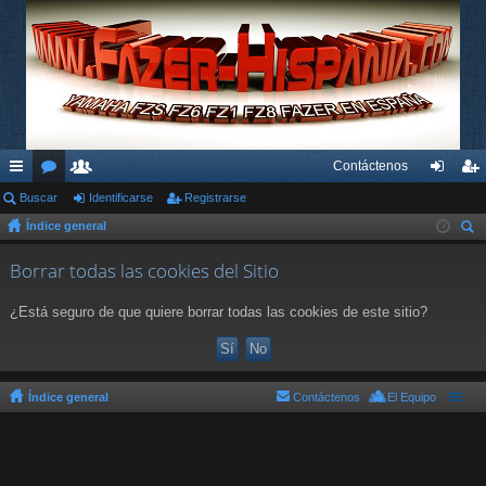
Contáctenos
nl
Buscar
or
su
Identificarse
Registrarse
de
eg
Índice general
ac
os
ari
nti
ist
us
es
os
fic
ra
Borrar todas las cookies del Sitio
car
rá
ar
rs
¿Está seguro de que quiere borrar todas las cookies de este sitio?
pi
se
e
do
s
Índice general
Contáctenos
El Equipo