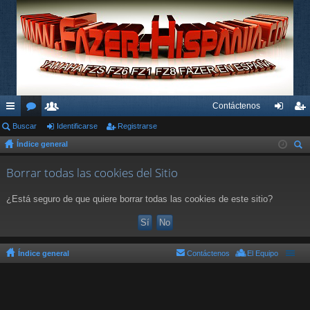
Contáctenos
nl
Buscar
or
su
Identificarse
Registrarse
de
eg
Índice general
ac
os
ari
nti
ist
us
es
os
fic
ra
Borrar todas las cookies del Sitio
car
rá
ar
rs
¿Está seguro de que quiere borrar todas las cookies de este sitio?
pi
se
e
do
s
Índice general
Contáctenos
El Equipo