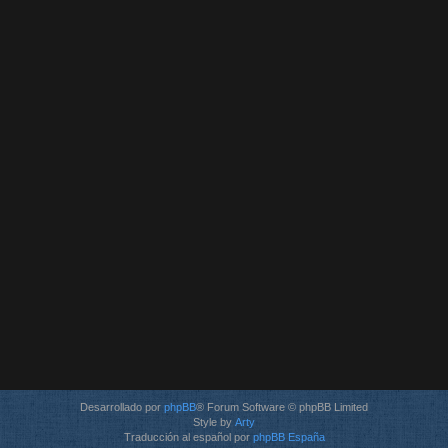
Desarrollado por
phpBB
® Forum Software © phpBB Limited
Style by
Arty
Traducción al español por
phpBB España