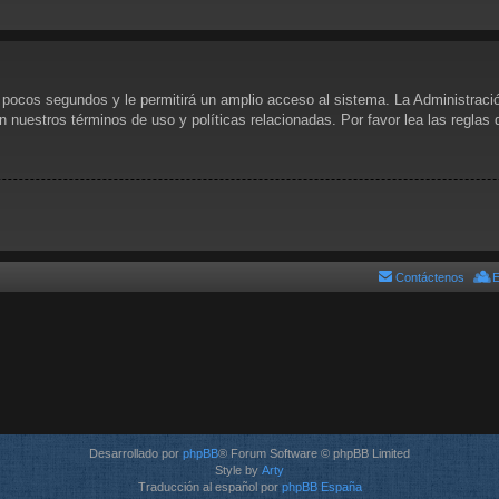
s pocos segundos y le permitirá un amplio acceso al sistema. La Administraci
n nuestros términos de uso y políticas relacionadas. Por favor lea las reglas 
Contáctenos
E
Desarrollado por
phpBB
® Forum Software © phpBB Limited
Style by
Arty
Traducción al español por
phpBB España