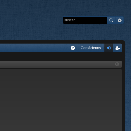
E
Contáctenos
A
de
eg
Q
nti
ist
fic
ra
ar
rs
se
e