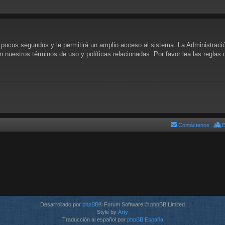
s pocos segundos y le permitirá un amplio acceso al sistema. La Administraci
n nuestros términos de uso y políticas relacionadas. Por favor lea las reglas 
Contáctenos
E
Desarrollado por
phpBB
® Forum Software © phpBB Limited
Style by
Arty
Traducción al español por
phpBB España