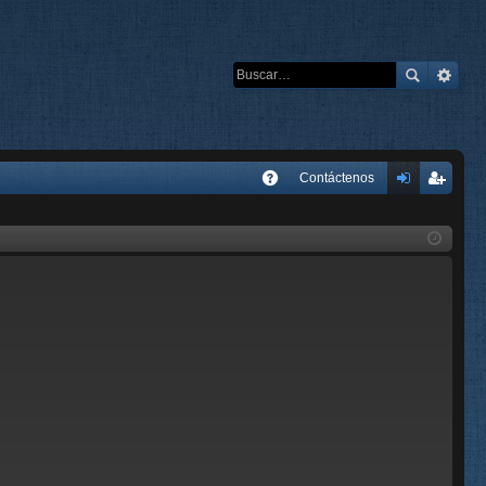
E
Contáctenos
A
de
eg
Q
nti
ist
fic
ra
ar
rs
se
e