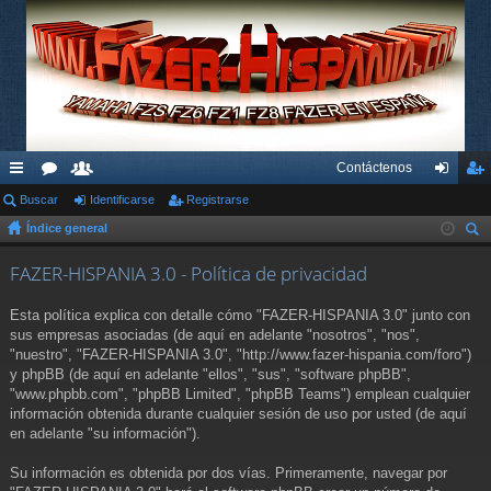
Contáctenos
nl
Buscar
or
su
Identificarse
Registrarse
de
eg
Índice general
ac
os
ari
nti
ist
us
es
os
fic
ra
FAZER-HISPANIA 3.0 - Política de privacidad
car
rá
ar
rs
Esta política explica con detalle cómo "FAZER-HISPANIA 3.0" junto con
pi
se
e
sus empresas asociadas (de aquí en adelante "nosotros", "nos",
"nuestro", "FAZER-HISPANIA 3.0", "http://www.fazer-hispania.com/foro")
do
y phpBB (de aquí en adelante "ellos", "sus", "software phpBB",
"www.phpbb.com", "phpBB Limited", "phpBB Teams") emplean cualquier
s
información obtenida durante cualquier sesión de uso por usted (de aquí
en adelante "su información").
Su información es obtenida por dos vías. Primeramente, navegar por