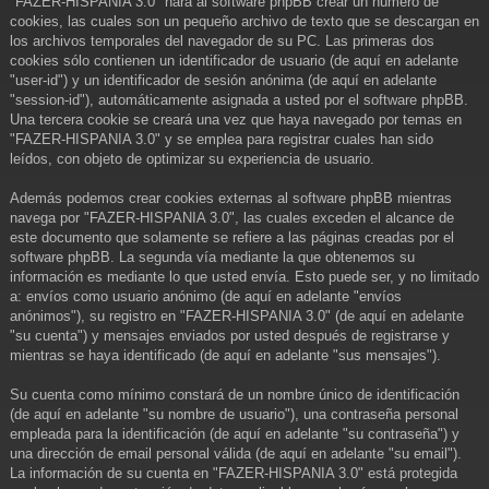
"FAZER-HISPANIA 3.0" hará al software phpBB crear un número de
cookies, las cuales son un pequeño archivo de texto que se descargan en
los archivos temporales del navegador de su PC. Las primeras dos
cookies sólo contienen un identificador de usuario (de aquí en adelante
"user-id") y un identificador de sesión anónima (de aquí en adelante
"session-id"), automáticamente asignada a usted por el software phpBB.
Una tercera cookie se creará una vez que haya navegado por temas en
"FAZER-HISPANIA 3.0" y se emplea para registrar cuales han sido
leídos, con objeto de optimizar su experiencia de usuario.
Además podemos crear cookies externas al software phpBB mientras
navega por "FAZER-HISPANIA 3.0", las cuales exceden el alcance de
este documento que solamente se refiere a las páginas creadas por el
software phpBB. La segunda vía mediante la que obtenemos su
información es mediante lo que usted envía. Esto puede ser, y no limitado
a: envíos como usuario anónimo (de aquí en adelante "envíos
anónimos"), su registro en "FAZER-HISPANIA 3.0" (de aquí en adelante
"su cuenta") y mensajes enviados por usted después de registrarse y
mientras se haya identificado (de aquí en adelante "sus mensajes").
Su cuenta como mínimo constará de un nombre único de identificación
(de aquí en adelante "su nombre de usuario"), una contraseña personal
empleada para la identificación (de aquí en adelante "su contraseña") y
una dirección de email personal válida (de aquí en adelante "su email").
La información de su cuenta en "FAZER-HISPANIA 3.0" está protegida