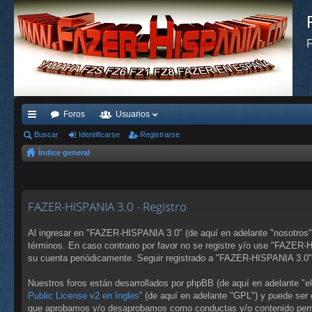
F
Foros
Usuarios
nl
Buscar
Identificarse
Registrarse
Índice general
ac
es
rá
FAZER-HISPANIA 3.0 - Registro
pi
Al ingresar en "FAZER-HISPANIA 3.0" (de aquí en adelante "nosotros",
do
términos. En caso contrario por favor no se registre y/o use "FAZER
su cuenta periódicamente. Seguir registrado a "FAZER-HISPANIA 3.0"
s
Nuestros foros están desarrollados por phpBB (de aquí en adelante "e
Public License v2 en Ingles
” (de aquí en adelante "GPL") y puede se
que aprobamos y/o desaprobamos como conductas y/o contenido permi