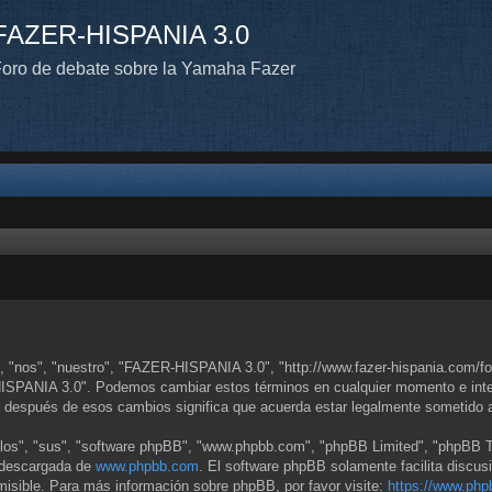
FAZER-HISPANIA 3.0
oro de debate sobre la Yamaha Fazer
 "nos", "nuestro", "FAZER-HISPANIA 3.0", "http://www.fazer-hispania.com/for
-HISPANIA 3.0". Podemos cambiar estos términos en cualquier momento e inten
 después de esos cambios significa que acuerda estar legalmente sometido a
llos", "sus", "software phpBB", "www.phpbb.com", "phpBB Limited", "phpBB Tea
r descargada de
www.phpbb.com
. El software phpBB solamente facilita discus
sible. Para más información sobre phpBB, por favor visite:
https://www.php