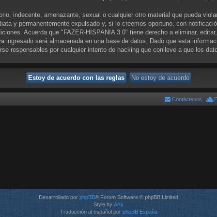
orio, indecente, amenazante, sexual o cualquier otro material que pueda viol
iata y permanentemente expulsado y, si lo creemos oportuno, con notificació
diciones. Acuerda que "FAZER-HISPANIA 3.0" tiene derecho a eliminar, editar
a ingresado será almacenada en una base de datos. Dado que esta informació
se responsables por cualquier intento de hacking que conlleve a que los da
Contáctenos
E
Desarrollado por
phpBB
® Forum Software © phpBB Limited
Style by
Arty
Traducción al español por
phpBB España