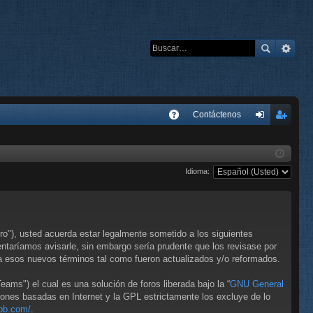
E
Contáctenos
A
de
eg
Q
nti
ist
Idioma:
fic
ra
ar
rs
se
e
o"), usted acuerda estar legalmente sometido a los siguientes
taríamos avisarle, sin embargo sería prudente que los revisase por
 esos nuevos términos tal como fueron actualizados y/o reformados.
ms") el cual es una solución de foros liberada bajo la “
GNU General
iones basadas en Internet y la GPL estrictamente los excluye de lo
bb.com/
.