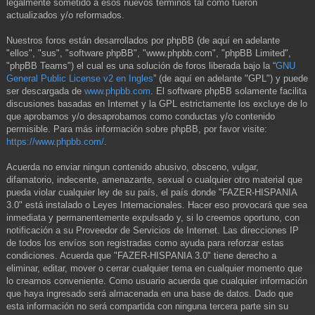
legalmente sometido a esos nuevos términos tal como fueron
actualizados y/o reformados.
Nuestros foros están desarrollados por phpBB (de aquí en adelante
"ellos", "sus", "software phpBB", "www.phpbb.com", "phpBB Limited",
"phpBB Teams") el cual es una solución de foros liberada bajo la “
GNU
General Public License v2 en Ingles
” (de aquí en adelante "GPL") y puede
ser descargada de
www.phpbb.com
. El software phpBB solamente facilita
discusiones basadas en Internet y la GPL estrictamente los excluye de lo
que aprobamos y/o desaprobamos como conductas y/o contenido
permisible. Para más información sobre phpBB, por favor visite:
https://www.phpbb.com/
.
Acuerda no enviar ningun contenido abusivo, obsceno, vulgar,
difamatorio, indecente, amenazante, sexual o cualquier otro material que
pueda violar cualquier ley de su país, el país donde "FAZER-HISPANIA
3.0" está instalado o Leyes Internacionales. Hacer eso provocará que sea
inmediata y permanentemente expulsado y, si lo creemos oportuno, con
notificación a su Proveedor de Servicios de Internet. Las direcciones IP
de todos los envíos son registradas como ayuda para reforzar estas
condiciones. Acuerda que "FAZER-HISPANIA 3.0" tiene derecho a
eliminar, editar, mover o cerrar cualquier tema en cualquier momento que
lo creamos conveniente. Como usuario acuerda que cualquier información
que haya ingresado será almacenada en una base de datos. Dado que
esta información no será compartida con ninguna tercera parte sin su