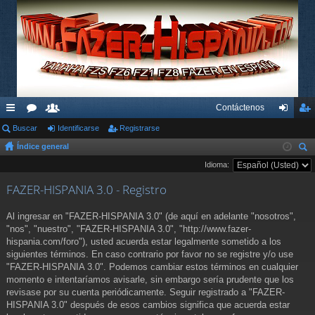
Contáctenos
nl
Buscar
or
su
Identificarse
Registrarse
de
eg
Índice general
ac
os
ari
nti
ist
us
Idioma:
es
os
fic
ra
car
FAZER-HISPANIA 3.0 - Registro
rá
ar
rs
pi
se
e
Al ingresar en "FAZER-HISPANIA 3.0" (de aquí en adelante "nosotros",
"nos", "nuestro", "FAZER-HISPANIA 3.0", "http://www.fazer-
do
hispania.com/foro"), usted acuerda estar legalmente sometido a los
siguientes términos. En caso contrario por favor no se registre y/o use
s
"FAZER-HISPANIA 3.0". Podemos cambiar estos términos en cualquier
momento e intentaríamos avisarle, sin embargo sería prudente que los
revisase por su cuenta periódicamente. Seguir registrado a "FAZER-
HISPANIA 3.0" después de esos cambios significa que acuerda estar