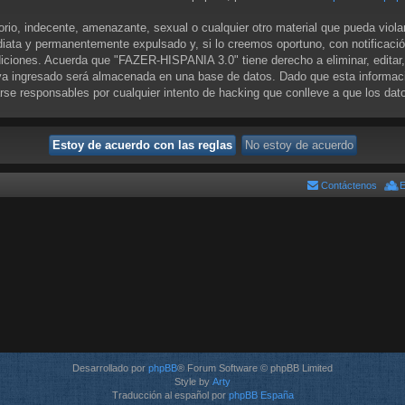
orio, indecente, amenazante, sexual o cualquier otro material que pueda viol
iata y permanentemente expulsado y, si lo creemos oportuno, con notificació
diciones. Acuerda que "FAZER-HISPANIA 3.0" tiene derecho a eliminar, editar
a ingresado será almacenada en una base de datos. Dado que esta informació
se responsables por cualquier intento de hacking que conlleve a que los da
Contáctenos
E
Desarrollado por
phpBB
® Forum Software © phpBB Limited
Style by
Arty
Traducción al español por
phpBB España