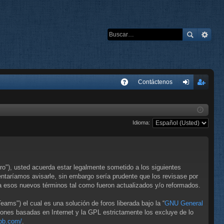
E
Contáctenos
A
de
eg
Q
nti
ist
Idioma:
fic
ra
ar
rs
se
e
o"), usted acuerda estar legalmente sometido a los siguientes
taríamos avisarle, sin embargo sería prudente que los revisase por
 esos nuevos términos tal como fueron actualizados y/o reformados.
ms") el cual es una solución de foros liberada bajo la “
GNU General
iones basadas en Internet y la GPL estrictamente los excluye de lo
bb.com/
.