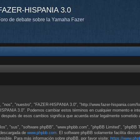
FAZER-HISPANIA 3.0
oro de debate sobre la Yamaha Fazer
 "nos", "nuestro", "FAZER-HISPANIA 3.0", "http://www.fazer-hispania.com/for
-HISPANIA 3.0". Podemos cambiar estos términos en cualquier momento e inten
 después de esos cambios significa que acuerda estar legalmente sometido a
llos", "sus", "software phpBB", "www.phpbb.com", "phpBB Limited", "phpBB Tea
r descargada de
www.phpbb.com
. El software phpBB solamente facilita discus
sible. Para más información sobre phpBB, por favor visite:
https://www.php