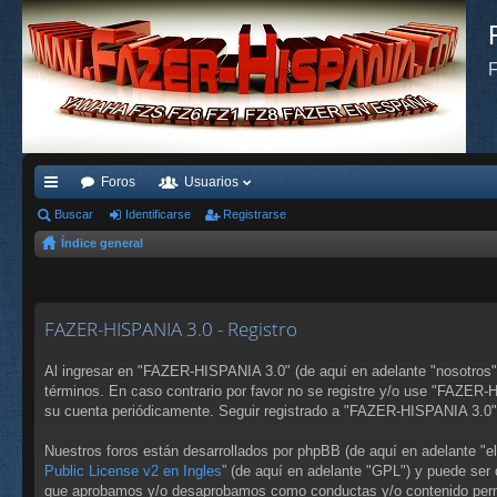
F
Foros
Usuarios
nl
Buscar
Identificarse
Registrarse
Índice general
ac
es
rá
FAZER-HISPANIA 3.0 - Registro
pi
Al ingresar en "FAZER-HISPANIA 3.0" (de aquí en adelante "nosotros",
do
términos. En caso contrario por favor no se registre y/o use "FAZER
su cuenta periódicamente. Seguir registrado a "FAZER-HISPANIA 3.0"
s
Nuestros foros están desarrollados por phpBB (de aquí en adelante "e
Public License v2 en Ingles
” (de aquí en adelante "GPL") y puede se
que aprobamos y/o desaprobamos como conductas y/o contenido permi