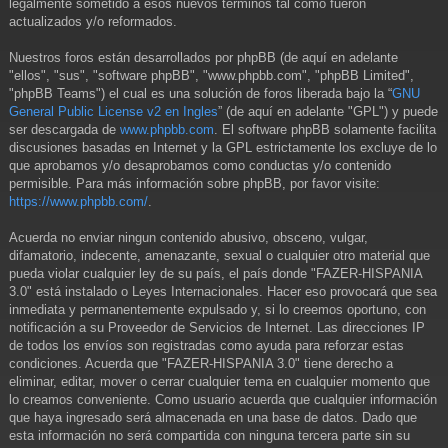
legalmente sometido a esos nuevos términos tal como fueron
actualizados y/o reformados.
Nuestros foros están desarrollados por phpBB (de aquí en adelante
"ellos", "sus", "software phpBB", "www.phpbb.com", "phpBB Limited",
"phpBB Teams") el cual es una solución de foros liberada bajo la “
GNU
General Public License v2 en Ingles
” (de aquí en adelante "GPL") y puede
ser descargada de
www.phpbb.com
. El software phpBB solamente facilita
discusiones basadas en Internet y la GPL estrictamente los excluye de lo
que aprobamos y/o desaprobamos como conductas y/o contenido
permisible. Para más información sobre phpBB, por favor visite:
https://www.phpbb.com/
.
Acuerda no enviar ningun contenido abusivo, obsceno, vulgar,
difamatorio, indecente, amenazante, sexual o cualquier otro material que
pueda violar cualquier ley de su país, el país donde "FAZER-HISPANIA
3.0" está instalado o Leyes Internacionales. Hacer eso provocará que sea
inmediata y permanentemente expulsado y, si lo creemos oportuno, con
notificación a su Proveedor de Servicios de Internet. Las direcciones IP
de todos los envíos son registradas como ayuda para reforzar estas
condiciones. Acuerda que "FAZER-HISPANIA 3.0" tiene derecho a
eliminar, editar, mover o cerrar cualquier tema en cualquier momento que
lo creamos conveniente. Como usuario acuerda que cualquier información
que haya ingresado será almacenada en una base de datos. Dado que
esta información no será compartida con ninguna tercera parte sin su