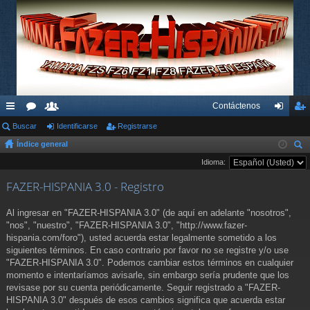
Contáctenos
nl
Buscar
or
su
Identificarse
Registrarse
de
eg
Índice general
ac
os
ari
nti
ist
us
Idioma:
es
os
fic
ra
car
FAZER-HISPANIA 3.0 - Registro
rá
ar
rs
pi
se
e
Al ingresar en "FAZER-HISPANIA 3.0" (de aquí en adelante "nosotros",
"nos", "nuestro", "FAZER-HISPANIA 3.0", "http://www.fazer-
do
hispania.com/foro"), usted acuerda estar legalmente sometido a los
siguientes términos. En caso contrario por favor no se registre y/o use
s
"FAZER-HISPANIA 3.0". Podemos cambiar estos términos en cualquier
momento e intentaríamos avisarle, sin embargo sería prudente que los
revisase por su cuenta periódicamente. Seguir registrado a "FAZER-
HISPANIA 3.0" después de esos cambios significa que acuerda estar