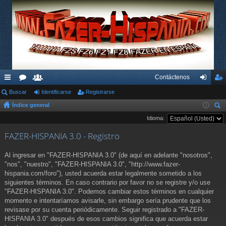
Contáctenos
nl
Buscar
or
su
Identificarse
Registrarse
de
eg
Índice general
ac
os
ari
nti
ist
us
Idioma:
es
os
fic
ra
car
FAZER-HISPANIA 3.0 - Registro
rá
ar
rs
pi
se
e
Al ingresar en "FAZER-HISPANIA 3.0" (de aquí en adelante "nosotros",
"nos", "nuestro", "FAZER-HISPANIA 3.0", "http://www.fazer-
do
hispania.com/foro"), usted acuerda estar legalmente sometido a los
siguientes términos. En caso contrario por favor no se registre y/o use
s
"FAZER-HISPANIA 3.0". Podemos cambiar estos términos en cualquier
momento e intentaríamos avisarle, sin embargo sería prudente que los
revisase por su cuenta periódicamente. Seguir registrado a "FAZER-
HISPANIA 3.0" después de esos cambios significa que acuerda estar