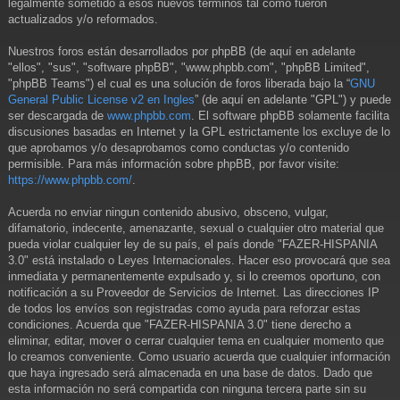
legalmente sometido a esos nuevos términos tal como fueron
actualizados y/o reformados.
Nuestros foros están desarrollados por phpBB (de aquí en adelante
"ellos", "sus", "software phpBB", "www.phpbb.com", "phpBB Limited",
"phpBB Teams") el cual es una solución de foros liberada bajo la “
GNU
General Public License v2 en Ingles
” (de aquí en adelante "GPL") y puede
ser descargada de
www.phpbb.com
. El software phpBB solamente facilita
discusiones basadas en Internet y la GPL estrictamente los excluye de lo
que aprobamos y/o desaprobamos como conductas y/o contenido
permisible. Para más información sobre phpBB, por favor visite:
https://www.phpbb.com/
.
Acuerda no enviar ningun contenido abusivo, obsceno, vulgar,
difamatorio, indecente, amenazante, sexual o cualquier otro material que
pueda violar cualquier ley de su país, el país donde "FAZER-HISPANIA
3.0" está instalado o Leyes Internacionales. Hacer eso provocará que sea
inmediata y permanentemente expulsado y, si lo creemos oportuno, con
notificación a su Proveedor de Servicios de Internet. Las direcciones IP
de todos los envíos son registradas como ayuda para reforzar estas
condiciones. Acuerda que "FAZER-HISPANIA 3.0" tiene derecho a
eliminar, editar, mover o cerrar cualquier tema en cualquier momento que
lo creamos conveniente. Como usuario acuerda que cualquier información
que haya ingresado será almacenada en una base de datos. Dado que
esta información no será compartida con ninguna tercera parte sin su