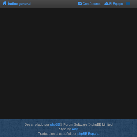
Índice general
Contáctenos
El Equipo
Desarrollado por
phpBB
® Forum Software © phpBB Limited
Style by
Arty
Traducción al español por
phpBB España