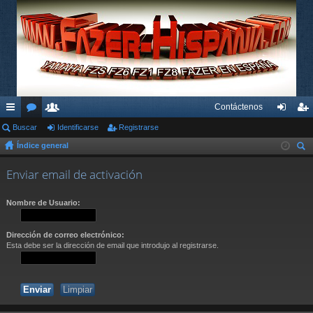
Contáctenos
nl
Buscar
or
su
Identificarse
Registrarse
de
eg
Índice general
ac
os
ari
nti
ist
us
es
os
fic
ra
Enviar email de activación
car
rá
ar
rs
Nombre de Usuario:
pi
se
e
do
Dirección de correo electrónico:
Esta debe ser la dirección de email que introdujo al registrarse.
s