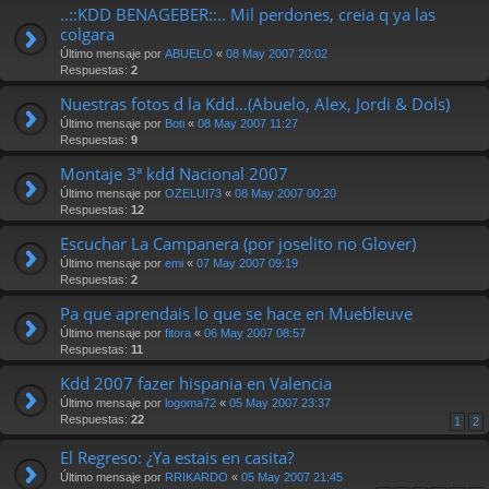
..::KDD BENAGEBER::.. Mil perdones, creia q ya las
colgara
Último mensaje por
ABUELO
«
08 May 2007 20:02
Respuestas:
2
Nuestras fotos d la Kdd...(Abuelo, Alex, Jordi & Dols)
Último mensaje por
Boti
«
08 May 2007 11:27
Respuestas:
9
Montaje 3ª kdd Nacional 2007
Último mensaje por
OZELUI73
«
08 May 2007 00:20
Respuestas:
12
Escuchar La Campanera (por joselito no Glover)
Último mensaje por
emi
«
07 May 2007 09:19
Respuestas:
2
Pa que aprendais lo que se hace en Muebleuve
Último mensaje por
fitora
«
06 May 2007 08:57
Respuestas:
11
Kdd 2007 fazer hispania en Valencia
Último mensaje por
logoma72
«
05 May 2007 23:37
Respuestas:
22
1
2
El Regreso: ¿Ya estais en casita?
Último mensaje por
RRIKARDO
«
05 May 2007 21:45