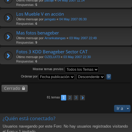
Último mensaje por
pasaje
«
04 May 2007 11:14
Respuestas:
5
Los Mueble V en acción
Último mensaje por
jamgato
«
04 May 2007 05:30
Respuestas:
6
Mas fotos benageber
Último mensaje por
Arrankatangas
«
03 May 2007 22:49
Respuestas:
9
Fotos 3 KDD Benageber Sector CAT
Último mensaje por
OZELUI73
«
03 May 2007 22:30
Respuestas:
6
Mostrar temas previos:
Ordenar por
Cerrado
81 temas
1
2
3
Ir a
¿Quién está conectado?
Usuarios navegando por este Foro: No hay usuarios registrados visitando
el Foro y 1 invitado