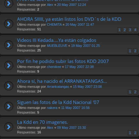
Último mensaje por
Alex
«
20 May 2007 12:24
Respuestas:
2
AHORA SIIIII, ya están listos los DVD´s de la KDD
Último mensaje por
CHEMITA
«
20 May 2007 11:47
Respuestas:
51
1
2
3
4
Videos III Kedada....Ya están colgados
Último mensaje por
MUEBLEUVE
«
19 May 2007 01:25
Respuestas:
25
1
2
Por fin he podido subir las fotos KDD 2007
Último mensaje por
cherokee
«
17 May 2007 22:38
Respuestas:
9
Ahora sí, ha nacido el ARRANKATANGAS...
Último mensaje por
Arrankatangas
«
15 May 2007 23:08
Respuestas:
24
1
2
Siguen las fotos de la Kdd Nacional '07
Último mensaje por
nakera
«
11 May 2007 16:56
Respuestas:
5
La Kdd en 70 imagenes.
Último mensaje por
Alex
«
09 May 2007 15:30
Respuestas:
16
1
2