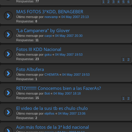
Respuestas:
77
1
2
3
4
5
6
MAS FOTOS 3ºKDD, BENAGEBER
Último mensaje por
noevamp
«
04 May 2007 23:13
Respuestas:
8
"La Campanera" by Glover
Último mensaje por
carpi
«
04 May 2007 20:30
Respuestas:
11
Fotos III KDD Nacional
Último mensaje por
goku
«
04 May 2007 19:53
Respuestas:
23
1
2
Foto Albufera
Último mensaje por
CHEMITA
«
04 May 2007 19:53
Respuestas:
1
RETO!!!!!!!! Conocemos bien a las FazerAs?
Último mensaje por
Boti
«
04 May 2007 18:18
Respuestas:
15
1
2
El video de la susi tb es chulo chulo
Último mensaje por
elpiños
«
04 May 2007 13:06
Respuestas:
2
Aún más fotos de la 3ª kdd nacional