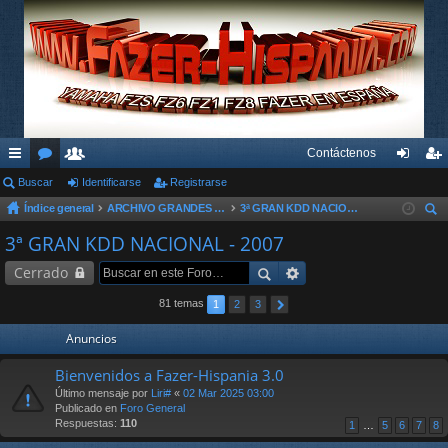
Contáctenos
nl
Buscar
or
su
Identificarse
Registrarse
de
eg
Índice general
ARCHIVO GRANDES KDD´s Y OTROS EVENTOS
3ª GRAN KDD NACIONAL - 2007
ac
os
ari
nti
ist
us
3ª GRAN KDD NACIONAL - 2007
es
os
fic
ra
car
Cerrado
rá
ar
rs
pi
se
e
81 temas
1
2
3
do
Anuncios
s
Bienvenidos a Fazer-Hispania 3.0
Último mensaje por
Liri#
«
02 Mar 2025 03:00
Publicado en
Foro General
Respuestas:
110
1
…
5
6
7
8