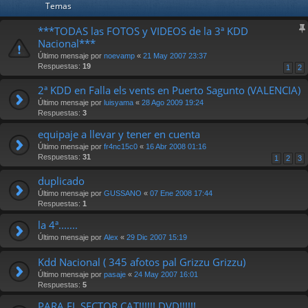
Temas
***TODAS las FOTOS y VIDEOS de la 3ª KDD
Nacional***
Último mensaje por
noevamp
«
21 May 2007 23:37
Respuestas:
19
1
2
2ª KDD en Falla els vents en Puerto Sagunto (VALENCIA)
Último mensaje por
luisyama
«
28 Ago 2009 19:24
Respuestas:
3
equipaje a llevar y tener en cuenta
Último mensaje por
fr4nc15c0
«
16 Abr 2008 01:16
Respuestas:
31
1
2
3
duplicado
Último mensaje por
GUSSANO
«
07 Ene 2008 17:44
Respuestas:
1
la 4ª.......
Último mensaje por
Alex
«
29 Dic 2007 15:19
Kdd Nacional ( 345 afotos pal Grizzu Grizzu)
Último mensaje por
pasaje
«
24 May 2007 16:01
Respuestas:
5
PARA EL SECTOR CAT!!!!!! DVD!!!!!!