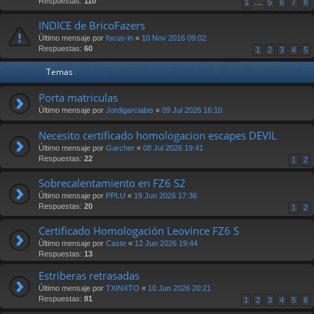
Respuestas:
110
1
…
5
6
7
8
INDICE de BricoFazers
Último mensaje por
focus-in
«
10 Nov 2016 09:02
Respuestas:
60
1
2
3
4
5
Temas
Porta matriculas
Último mensaje por
Jordigarciabis
«
09 Jul 2026 16:10
Necesito certificado homologacion escapes DEVIL
Último mensaje por
Garcher
«
08 Jul 2026 19:41
Respuestas:
22
1
2
Sobrecalentamiento en FZ6 S2
Último mensaje por
PPLU
«
19 Jun 2026 17:36
Respuestas:
20
1
2
Certificado Homologación Leovince FZ6 S
Último mensaje por
Caste
«
12 Jun 2026 19:44
Respuestas:
13
Estriberas retrasadas
Último mensaje por
TXINXTO
«
10 Jun 2026 20:21
Respuestas:
81
1
2
3
4
5
6