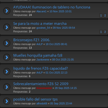
AYUDAAA! Iluminacion de tablero no funciona
Último mensaje por
Alacant1
«
10 Nov 2025 10:01
Respuestas:
24
1
2
Se para la moto a meter marcha
Último mensaje por
gostinet_54
«
09 Nov 2025 09:54
Respuestas:
24
1
2
Briconsejos FZ1 2006.
Último mensaje por
AriLP
«
18 Oct 2025 08:41
Respuestas:
13
Muelles horquilla yamaha fz8
Último mensaje por
Javitonene
«
08 Oct 2025 21:05
liquido de frenos FZ6 capacidad?
Último mensaje por
AriLP
«
01 Oct 2025 22:13
Respuestas:
6
Sobrecalentamiento FZ6 S2 2009
Último mensaje por
Güesmaster
«
28 Sep 2025 14:15
Respuestas:
2
posible fallo del sensor tps
Último mensaje por
alfredo66
«
05 Sep 2025 23:44