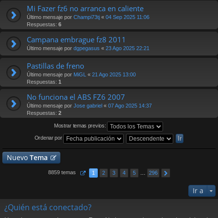
Mi Fazer fz6 no arranca en caliente
Último mensaje por
Champi73tj
«
04 Sep 2025 11:06
Respuestas:
6
Campana embrague fz8 2011
Último mensaje por
dgpegasus
«
23 Ago 2025 22:21
Pastillas de freno
Último mensaje por
MiGL
«
21 Ago 2025 13:00
Respuestas:
1
No funciona el ABS FZ6 2007
Último mensaje por
Jose gabriel
«
07 Ago 2025 14:37
Respuestas:
2
Mostrar temas previos:
Ordenar por
Nuevo
Tema
8859 temas
1
2
3
4
5
…
296
Ir a
¿Quién está conectado?