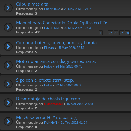
Cúpula más alta.
Último mensaje por
FazerDave
«
29 May 2026 12:07
Respuestas:
3
Manual para Conectar la Doble Optica en FZ6
Último mensaje por
FazerDave
«
29 May 2026 12:03
Respuestas:
433
1
…
26
27
28
29
Comprar batería, buena, bonita y barata
Último mensaje por
Piezas
«
15 May 2026 22:51
Respuestas:
5
Moto no arranca con diagnosis extraña.
Último mensaje por
Poldo
«
24 Mar 2026 00:43
Respuestas:
2
Sigo con el efecto start- stop.
Último mensaje por
Poldo
«
22 Mar 2026 00:08
Respuestas:
2
Desmontaje de chasis izquierdo
Último mensaje por
Güesmaster
«
15 Mar 2026 20:38
Respuestas:
2
Mi fz6 s2 error HI Y no parte ;(
Último mensaje por
ReNNoN
«
21 Feb 2026 01:04
Respuestas:
9