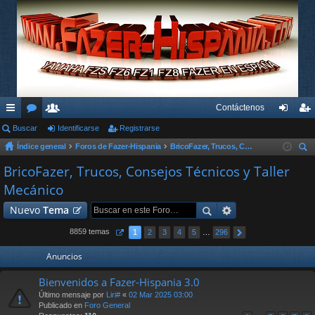
Contáctenos
nl
Buscar
or
su
Identificarse
Registrarse
de
eg
Índice general
Foros de Fazer-Hispania
BricoFazer, Trucos, Consejos Técnicos y Taller Mecánico
ac
os
ari
nti
ist
us
BricoFazer, Trucos, Consejos Técnicos y Taller
es
os
fic
ra
car
Mecánico
rá
ar
rs
Nuevo
Tema
pi
se
e
8859 temas
1
2
3
4
5
…
296
do
Anuncios
s
Bienvenidos a Fazer-Hispania 3.0
Último mensaje por
Liri#
«
02 Mar 2025 03:00
Publicado en
Foro General