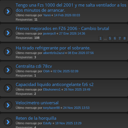
Tengo una Fzs 1000 del 2001 y me salta ventilador a los
dos minutos de arrancar.
Último mensaje por
Yanni
«
14 Feb 2026 00:03
Respuestas:
11
Frenos mejorados en FZ6 2006 - Cambio brutal
Último mensaje por
javierpc8
«
27 Ene 2026 14:36
Respuestas:
108
1
…
5
6
7
8
Ha tirado refrigerante por el sobrante.
Último mensaje por
albertfz6s2azul
«
08 Ene 2026 07:56
Respuestas:
3
Centralita cdi 78cv
Último mensaje por
Obih
«
02 Dic 2025 02:09
Respuestas:
1
Capacidad liquido anticongelante fz6 s2
Último mensaje por
Elbuhonero1
«
26 Nov 2025 19:49
Respuestas:
2
Velocímetro universal
Último mensaje por
tonyfazer88
«
24 Nov 2025 13:53
Reten de la horquilla
Último mensaje por
Edufly
«
18 Nov 2025 13:29
Respuestas:
4