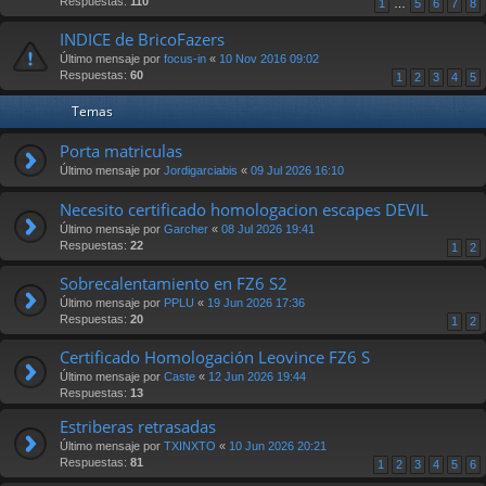
Respuestas:
110
1
…
5
6
7
8
INDICE de BricoFazers
Último mensaje por
focus-in
«
10 Nov 2016 09:02
Respuestas:
60
1
2
3
4
5
Temas
Porta matriculas
Último mensaje por
Jordigarciabis
«
09 Jul 2026 16:10
Necesito certificado homologacion escapes DEVIL
Último mensaje por
Garcher
«
08 Jul 2026 19:41
Respuestas:
22
1
2
Sobrecalentamiento en FZ6 S2
Último mensaje por
PPLU
«
19 Jun 2026 17:36
Respuestas:
20
1
2
Certificado Homologación Leovince FZ6 S
Último mensaje por
Caste
«
12 Jun 2026 19:44
Respuestas:
13
Estriberas retrasadas
Último mensaje por
TXINXTO
«
10 Jun 2026 20:21
Respuestas:
81
1
2
3
4
5
6