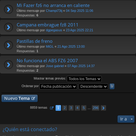
Mi Fazer fz6 no arranca en caliente
Último mensaje por
Champi73tj
«
04 Sep 2025 11:06
Respuestas:
6
Campana embrague fz8 2011
Último mensaje por
dgpegasus
«
23 Ago 2025 22:21
Pastillas de freno
Último mensaje por
MiGL
«
21 Ago 2025 13:00
Respuestas:
1
No funciona el ABS FZ6 2007
Último mensaje por
Jose gabriel
«
07 Ago 2025 14:37
Respuestas:
2
Mostrar temas previos:
Ordenar por
Nuevo
Tema
8859 temas
1
2
3
4
5
…
296
Ir a
¿Quién está conectado?