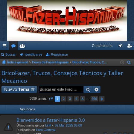
Contáctenos
nl
Buscar
or
su
Identificarse
Registrarse
de
eg
Índice general
Foros de Fazer-Hispania
BricoFazer, Trucos, Consejos Técnicos y Taller Mecánico
ac
os
ari
nti
ist
us
BricoFazer, Trucos, Consejos Técnicos y Taller
es
os
fic
ra
car
Mecánico
rá
ar
rs
Nuevo
Tema
pi
se
e
8859 temas
1
2
3
4
5
…
296
do
Anuncios
s
Bienvenidos a Fazer-Hispania 3.0
Último mensaje por
Liri#
«
02 Mar 2025 03:00
Publicado en
Foro General