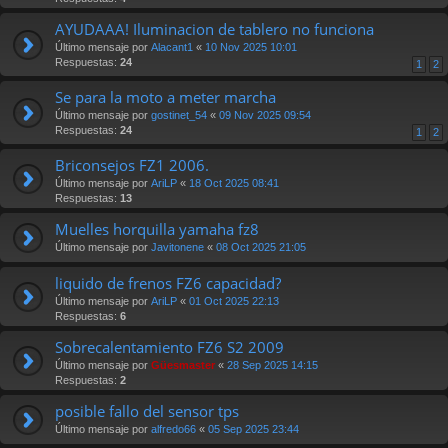
AYUDAAA! Iluminacion de tablero no funciona
Último mensaje por
Alacant1
«
10 Nov 2025 10:01
Respuestas:
24
1
2
Se para la moto a meter marcha
Último mensaje por
gostinet_54
«
09 Nov 2025 09:54
Respuestas:
24
1
2
Briconsejos FZ1 2006.
Último mensaje por
AriLP
«
18 Oct 2025 08:41
Respuestas:
13
Muelles horquilla yamaha fz8
Último mensaje por
Javitonene
«
08 Oct 2025 21:05
liquido de frenos FZ6 capacidad?
Último mensaje por
AriLP
«
01 Oct 2025 22:13
Respuestas:
6
Sobrecalentamiento FZ6 S2 2009
Último mensaje por
Güesmaster
«
28 Sep 2025 14:15
Respuestas:
2
posible fallo del sensor tps
Último mensaje por
alfredo66
«
05 Sep 2025 23:44