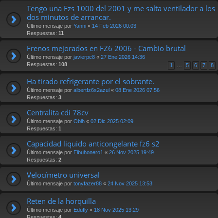
Tengo una Fzs 1000 del 2001 y me salta ventilador a los
dos minutos de arrancar.
Último mensaje por
Yanni
«
14 Feb 2026 00:03
Respuestas:
11
Frenos mejorados en FZ6 2006 - Cambio brutal
Último mensaje por
javierpc8
«
27 Ene 2026 14:36
Respuestas:
108
1
…
5
6
7
8
Ha tirado refrigerante por el sobrante.
Último mensaje por
albertfz6s2azul
«
08 Ene 2026 07:56
Respuestas:
3
Centralita cdi 78cv
Último mensaje por
Obih
«
02 Dic 2025 02:09
Respuestas:
1
Capacidad liquido anticongelante fz6 s2
Último mensaje por
Elbuhonero1
«
26 Nov 2025 19:49
Respuestas:
2
Velocímetro universal
Último mensaje por
tonyfazer88
«
24 Nov 2025 13:53
Reten de la horquilla
Último mensaje por
Edufly
«
18 Nov 2025 13:29
Respuestas:
4