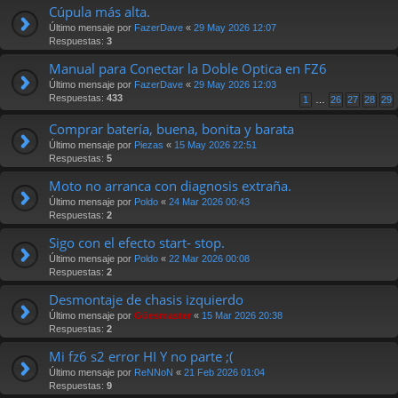
Cúpula más alta.
Último mensaje por
FazerDave
«
29 May 2026 12:07
Respuestas:
3
Manual para Conectar la Doble Optica en FZ6
Último mensaje por
FazerDave
«
29 May 2026 12:03
Respuestas:
433
1
…
26
27
28
29
Comprar batería, buena, bonita y barata
Último mensaje por
Piezas
«
15 May 2026 22:51
Respuestas:
5
Moto no arranca con diagnosis extraña.
Último mensaje por
Poldo
«
24 Mar 2026 00:43
Respuestas:
2
Sigo con el efecto start- stop.
Último mensaje por
Poldo
«
22 Mar 2026 00:08
Respuestas:
2
Desmontaje de chasis izquierdo
Último mensaje por
Güesmaster
«
15 Mar 2026 20:38
Respuestas:
2
Mi fz6 s2 error HI Y no parte ;(
Último mensaje por
ReNNoN
«
21 Feb 2026 01:04
Respuestas:
9