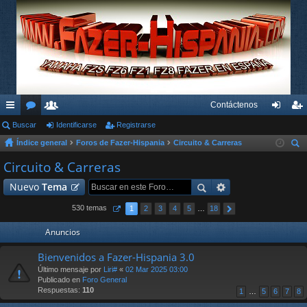
Contáctenos
nl
Buscar
or
su
Identificarse
Registrarse
de
eg
Índice general
Foros de Fazer-Hispania
Circuito & Carreras
ac
os
ari
nti
ist
us
Circuito & Carreras
es
os
fic
ra
car
Nuevo
Tema
rá
ar
rs
pi
se
e
530 temas
1
2
3
4
5
…
18
do
Anuncios
s
Bienvenidos a Fazer-Hispania 3.0
Último mensaje por
Liri#
«
02 Mar 2025 03:00
Publicado en
Foro General
Respuestas:
110
1
…
5
6
7
8