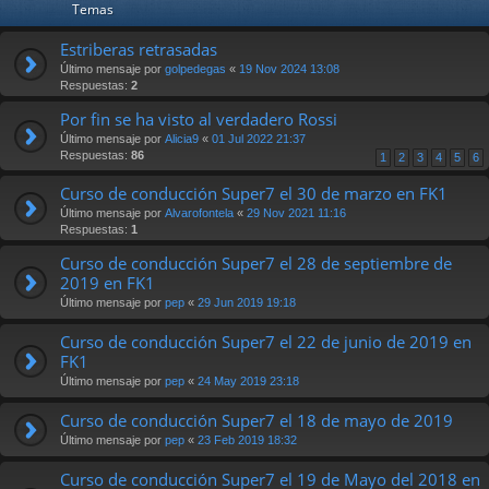
Temas
Estriberas retrasadas
Último mensaje por
golpedegas
«
19 Nov 2024 13:08
Respuestas:
2
Por fin se ha visto al verdadero Rossi
Último mensaje por
Alicia9
«
01 Jul 2022 21:37
Respuestas:
86
1
2
3
4
5
6
Curso de conducción Super7 el 30 de marzo en FK1
Último mensaje por
Alvarofontela
«
29 Nov 2021 11:16
Respuestas:
1
Curso de conducción Super7 el 28 de septiembre de
2019 en FK1
Último mensaje por
pep
«
29 Jun 2019 19:18
Curso de conducción Super7 el 22 de junio de 2019 en
FK1
Último mensaje por
pep
«
24 May 2019 23:18
Curso de conducción Super7 el 18 de mayo de 2019
Último mensaje por
pep
«
23 Feb 2019 18:32
Curso de conducción Super7 el 19 de Mayo del 2018 en