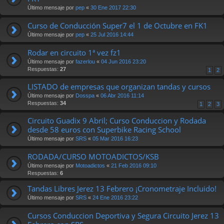
Último mensaje por
pep
«
30 Ene 2017 22:30
Curso de Conducción Super7 el 1 de Octubre en FK1
Último mensaje por
pep
«
25 Jul 2016 14:44
Rodar en circuito 1ª vez fz1
Último mensaje por
fazerlou
«
04 Jun 2016 23:20
Respuestas:
27
1
2
LISTADO de empresas que organizan tandas y cursos
Último mensaje por
Dosspa
«
06 Abr 2016 11:14
Respuestas:
34
1
2
3
Circuito Guadix 9 Abril; Curso Conduccion y Rodada
desde 58 euros con Superbike Racing School
Último mensaje por
SRS
«
05 Mar 2016 16:23
RODADA/CURSO MOTOADICTOS/KSB
Último mensaje por
Motoadictos
«
21 Feb 2016 09:10
Respuestas:
6
Tandas Libres Jerez 13 Febrero ¡Cronometraje Incluido!
Último mensaje por
SRS
«
24 Ene 2016 23:22
Cursos Conduccion Deportiva y Segura Circuito Jerez 13