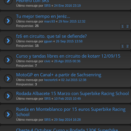
Febrero con SRS
Último mensaje por
SRS
«
24 Ene 2016 23:19
Tu mejor tiempo en Jeréz...
Último mensaje por
marc93
«
29 Nov 2015 12:32
Respuestas:
25
1
2
fz6 en circuito. que tal se defiende?
Último mensaje por
jgjuan
«
26 Sep 2015 13:58
Respuestas:
15
1
2
Curso y tandas libres en circuito de kotarr 12/09/15
Último mensaje por
civic
«
26 Ago 2015 00:36
Respuestas:
7
MotoGP en Canal+ a partir de Sachsenring
Último mensaje por
hectorfz6
«
02 Jul 2015 12:38
Respuestas:
3
Rodada Albacete 15 Marzo con Superbike Racing School
Último mensaje por
SRS
«
10 Feb 2015 10:49
Rueda en Monteblanco por 15 euros Superbike Racing
School
Último mensaje por
SRS
«
29 Sep 2014 16:28
Cheste 4 Octubre; Curso y Rodada 130€ Superbike