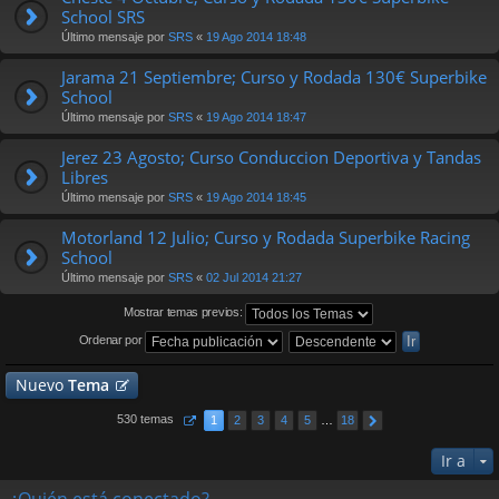
School SRS
Último mensaje por
SRS
«
19 Ago 2014 18:48
Jarama 21 Septiembre; Curso y Rodada 130€ Superbike
School
Último mensaje por
SRS
«
19 Ago 2014 18:47
Jerez 23 Agosto; Curso Conduccion Deportiva y Tandas
Libres
Último mensaje por
SRS
«
19 Ago 2014 18:45
Motorland 12 Julio; Curso y Rodada Superbike Racing
School
Último mensaje por
SRS
«
02 Jul 2014 21:27
Mostrar temas previos:
Ordenar por
Nuevo
Tema
530 temas
1
2
3
4
5
…
18
Ir a
¿Quién está conectado?