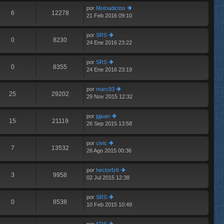
e
im
n
por
Motoadictos
o
6
12278
s
21 Feb 2016 09:10
er
m
aj
últ
e
e
im
n
por
SRS
o
0
8230
s
24 Ene 2016 23:22
er
m
aj
últ
e
e
im
n
por
SRS
o
0
8355
s
24 Ene 2016 23:19
er
m
aj
últ
e
e
im
n
por
marc93
o
25
29202
s
29 Nov 2015 12:32
er
m
aj
últ
e
e
im
n
por
jgjuan
o
15
21119
s
26 Sep 2015 13:58
er
m
aj
últ
e
e
im
n
por
civic
o
7
13532
s
26 Ago 2015 00:36
er
m
aj
últ
e
e
im
n
por
hectorfz6
o
3
9958
s
02 Jul 2015 12:38
er
m
aj
últ
e
e
im
n
por
SRS
o
0
8538
s
10 Feb 2015 10:49
er
m
aj
últ
e
e
im
n