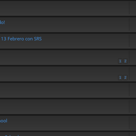
do!
z 13 Febrero con SRS
1
2
1
2
hool