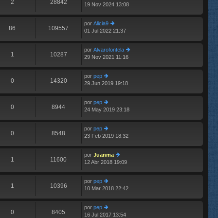
2
28842
19 Nov 2024 13:08
er
n
últ
s
im
aj
por
Alicia9
o
e
86
109557
01 Jul 2022 21:37
er
m
últ
e
im
n
por
Alvarofontela
o
1
10287
s
29 Nov 2021 11:16
er
m
aj
últ
e
e
im
n
por
pep
o
0
14320
s
29 Jun 2019 19:18
er
m
aj
últ
e
e
im
n
por
pep
o
0
8944
s
24 May 2019 23:18
er
m
aj
últ
e
e
im
n
por
pep
o
0
8548
s
23 Feb 2019 18:32
er
m
aj
últ
e
e
im
n
por
Juanma
o
1
11600
s
12 Abr 2018 19:09
er
m
aj
últ
e
e
im
n
por
pep
o
1
10396
s
10 Mar 2018 22:42
er
m
aj
últ
e
e
im
n
por
pep
o
0
8405
s
16 Jul 2017 13:54
er