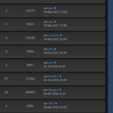
m
aj
últ
e
e
im
n
por
pep
o
3
10273
s
25 May 2017 13:23
er
m
aj
últ
e
e
im
n
por
pep
o
0
8532
s
29 Mar 2017 17:08
er
m
aj
últ
e
e
im
n
por
ryansoy
o
3
10146
s
14 Mar 2017 19:03
er
m
aj
últ
e
e
im
n
por
pep
o
0
8364
s
30 Ene 2017 22:30
er
m
aj
últ
e
e
im
n
por
pep
o
0
8267
s
25 Jul 2016 14:44
er
m
aj
últ
e
e
im
n
por
fazerlou
o
27
27262
s
04 Jun 2016 23:20
er
m
aj
últ
e
e
im
n
por
Dosspa
o
34
68403
s
06 Abr 2016 11:14
er
m
aj
últ
e
e
im
n
por
SRS
o
0
8494
s
05 Mar 2016 16:23
er
m
aj
últ
e