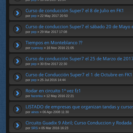
Curso de conducción Super7 el 8 de Julio en FK1
por
pep
» 22 May 2017 20:50
Curso de conduccion Super7 el sábado 20 de Mayo 
por
pep
» 29 Mar 2017 17:08
Tiempos en Monteblanco ??
por
ryansoy
» 16 Nov 2016 21:05
Curso de conducción Super7 el 25 de Marzo de 201
por
pep
» 30 Ene 2017 22:30
Curso de Conducción Super7 el 1 de Octubre en FK1
por
pep
» 25 Jul 2016 14:44
Rodar en circuito 1ª vez fz1
por
fazerlou
» 12 May 2016 22:21
LISTADO de empresas que organizan tandas y curso
por
ainos
» 06 Ago 2008 11:30
Circuito Guadix 9 Abril; Curso Conduccion y Rodada
por
SRS
» 05 Mar 2016 16:23