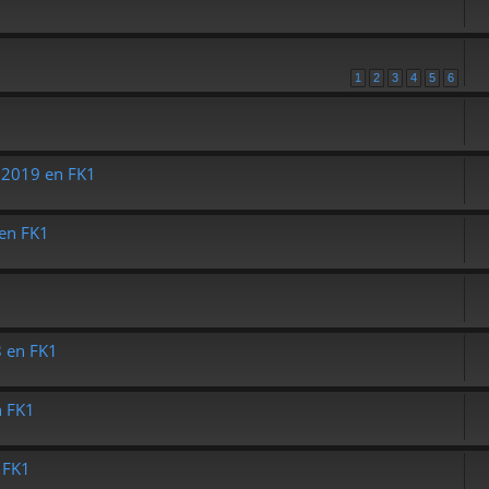
1
2
3
4
5
6
 2019 en FK1
 en FK1
8 en FK1
n FK1
 FK1