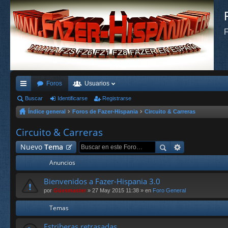
F
Foros
Usuarios
nl
Buscar
Identificarse
Registrarse
Índice general
Foros de Fazer-Hispania
Circuito & Carreras
ac
es
Circuito & Carreras
rá
Nuevo
Tema
pi
Anuncios
do
Bienvenidos a Fazer-Hispania 3.0
s
por
Güesmaster
» 27 May 2015 11:38 » en
Foro General
Temas
Estriberas retrasadas