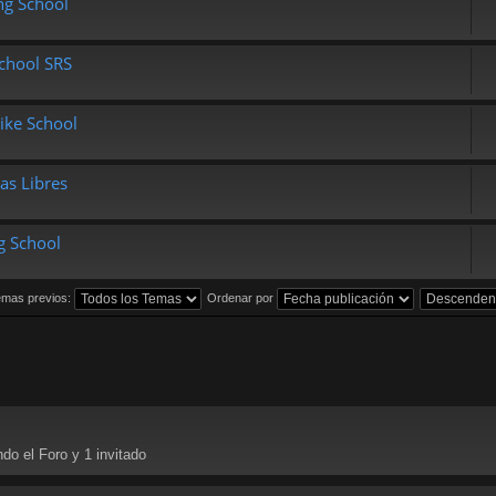
ng School
chool SRS
ike School
as Libres
g School
emas previos:
Ordenar por
do el Foro y 1 invitado