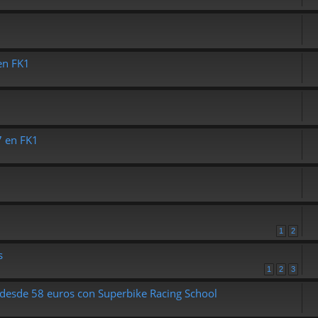
en FK1
7 en FK1
1
2
s
1
2
3
 desde 58 euros con Superbike Racing School