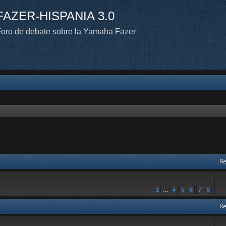
FAZER-HISPANIA 3.0
oro de debate sobre la Yamaha Fazer
Re
1
…
4
5
6
7
8
Re