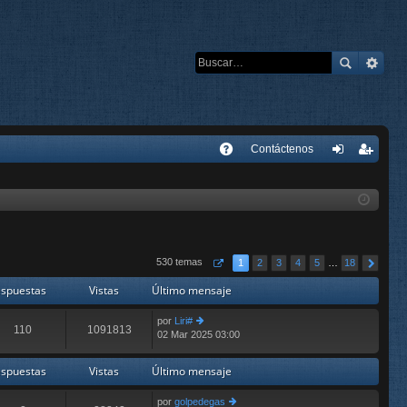
E
Contáctenos
A
de
eg
Q
nti
ist
fic
ra
ar
rs
530 temas
1
2
3
4
5
…
18
se
e
spuestas
Vistas
Último mensaje
por
Liri#
110
1091813
02 Mar 2025 03:00
er
últ
im
spuestas
Vistas
Último mensaje
o
m
por
golpedegas
e