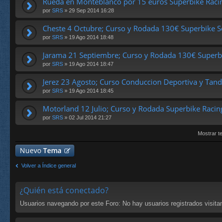
Rueda en Monteblanco por 15 euros Superbike Raci
por
SRS
» 29 Sep 2014 16:28
Cheste 4 Octubre; Curso y Rodada 130€ Superbike S
por
SRS
» 19 Ago 2014 18:48
Jarama 21 Septiembre; Curso y Rodada 130€ Superb
por
SRS
» 19 Ago 2014 18:47
Jerez 23 Agosto; Curso Conduccion Deportiva y Tand
por
SRS
» 19 Ago 2014 18:45
Motorland 12 Julio; Curso y Rodada Superbike Racin
por
SRS
» 02 Jul 2014 21:27
Mostrar t
Nuevo
Tema
Volver a Índice general
¿Quién está conectado?
Usuarios navegando por este Foro: No hay usuarios registrados visitan