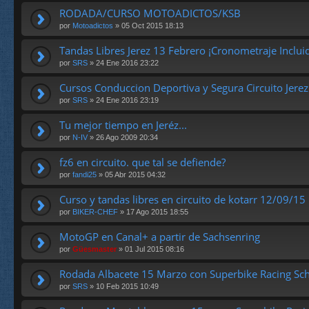
RODADA/CURSO MOTOADICTOS/KSB
por
Motoadictos
» 05 Oct 2015 18:13
Tandas Libres Jerez 13 Febrero ¡Cronometraje Inclui
por
SRS
» 24 Ene 2016 23:22
Cursos Conduccion Deportiva y Segura Circuito Jere
por
SRS
» 24 Ene 2016 23:19
Tu mejor tiempo en Jeréz...
por
N-IV
» 26 Ago 2009 20:34
fz6 en circuito. que tal se defiende?
por
fandi25
» 05 Abr 2015 04:32
Curso y tandas libres en circuito de kotarr 12/09/15
por
BIKER-CHEF
» 17 Ago 2015 18:55
MotoGP en Canal+ a partir de Sachsenring
por
Güesmaster
» 01 Jul 2015 08:16
Rodada Albacete 15 Marzo con Superbike Racing Sc
por
SRS
» 10 Feb 2015 10:49