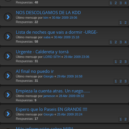
Respuestas:
48
1
2
3
4
NOS DESCOLGAMOS DE LA KDD
Último mensaje por
kim
«
30 Abr 2009 19:06
Respuestas:
22
1
2
Lista de noches que vais a dormir -URGE-
Último mensaje por
saba
«
30 Abr 2009 15:18
Respuestas:
58
1
2
3
4
Urgente - Caldereta y torrá
Último mensaje por
LORD SITH
«
29 Abr 2009 23:06
Respuestas:
31
1
2
3
Al final no puedo ir
Último mensaje por
Giorgio
«
29 Abr 2009 16:58
Respuestas:
31
1
2
3
Empieza la cuenta atras. Un ruego......
Último mensaje por
jameson
«
28 Abr 2009 09:32
Respuestas:
9
Espero que lo Paseis EN GRANDE !!!!
Último mensaje por
Giorgio
«
25 Abr 2009 20:24
Respuestas:
17
1
2
Más información sobre MIRA