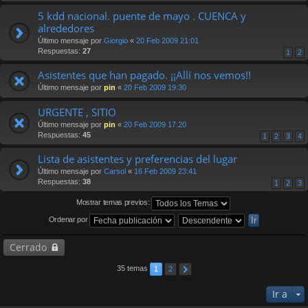
5 kdd nacional. puente de mayo . CUENCA y
alrededores
Último mensaje por
Giorgio
«
20 Feb 2009 21:01
Respuestas:
27
1
2
Asistentes que han pagado. ¡¡Allí nos vemos!!
Último mensaje por
pin
«
20 Feb 2009 19:30
URGENTE , SITIO
Último mensaje por
pin
«
20 Feb 2009 17:20
Respuestas:
45
1
2
3
4
Lista de asistentes y preferencias del lugar
Último mensaje por
Carsol
«
16 Feb 2009 23:41
Respuestas:
38
1
2
3
Mostrar temas previos:
Ordenar por
Cerrado
35 temas
1
2
Ir a