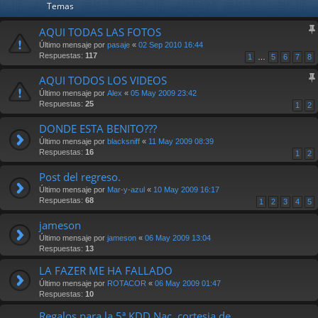
Temas
AQUI TODAS LAS FOTOS
Último mensaje por
pasaje
«
02 Sep 2010 16:44
Respuestas:
117
1
…
5
6
7
8
AQUI TODOS LOS VIDEOS
Último mensaje por
Alex
«
05 May 2009 23:42
Respuestas:
25
1
2
DONDE ESTA BENITO???
Último mensaje por
blacksniff
«
11 May 2009 08:39
Respuestas:
16
1
2
Post del regreso.
Último mensaje por
Mar-y-azul
«
10 May 2009 16:17
Respuestas:
68
1
2
3
4
5
jameson
Último mensaje por
jameson
«
06 May 2009 13:04
Respuestas:
13
LA FAZER ME HA FALLADO
Último mensaje por
ROTACOR
«
06 May 2009 01:47
Respuestas:
10
Regalos para la 5ª KDD Nac. cortesia de