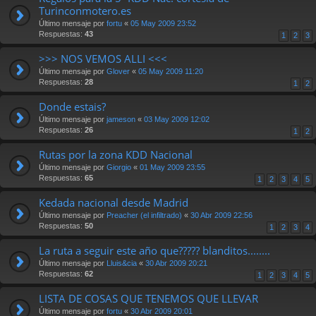
Turinconmotero.es
Último mensaje por
fortu
«
05 May 2009 23:52
Respuestas:
43
1
2
3
>>> NOS VEMOS ALLI <<<
Último mensaje por
Glover
«
05 May 2009 11:20
Respuestas:
28
1
2
Donde estais?
Último mensaje por
jameson
«
03 May 2009 12:02
Respuestas:
26
1
2
Rutas por la zona KDD Nacional
Último mensaje por
Giorgio
«
01 May 2009 23:55
Respuestas:
65
1
2
3
4
5
Kedada nacional desde Madrid
Último mensaje por
Preacher (el infiltrado)
«
30 Abr 2009 22:56
Respuestas:
50
1
2
3
4
La ruta a seguir este año que????? blanditos........
Último mensaje por
Lluis&cia
«
30 Abr 2009 20:21
Respuestas:
62
1
2
3
4
5
LISTA DE COSAS QUE TENEMOS QUE LLEVAR
Último mensaje por
fortu
«
30 Abr 2009 20:01