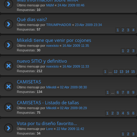
Último mensaje por
M&M
«
24 Abr 2009 00:46
Respuestas:
10
Qué días vais?
Último mensaje por
TRIUMPHADOR
«
23 Abr 2009 23:34
Respuestas:
57
1
2
3
4
Mikeldi tiene que venir por cojones
Último mensaje por
noexisto
«
16 Abr 2009 11:35
Respuestas:
30
1
2
3
nuevo SITIO y definitivo
Último mensaje por
noexisto
«
16 Abr 2009 11:33
Respuestas:
212
1
…
12
13
14
15
CAMISETAS
Último mensaje por
Mikeldi
«
02 Abr 2009 08:30
Respuestas:
134
1
…
6
7
8
9
CAMISETAS - Listado de tallas
Último mensaje por
Mikeldi
«
02 Abr 2009 08:29
Respuestas:
75
1
2
3
4
5
6
Vota por tu diseño favorito...
Último mensaje por
Lore
«
22 Mar 2009 11:42
Respuestas:
34
1
2
3