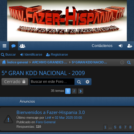
Contáctenos
nl
Buscar
or
su
Identificarse
Registrarse
de
eg
Índice general
ARCHIVO GRANDES KDD´s Y OTROS EVENTOS
5ª GRAN KDD NACIONAL - 2009
ac
os
ari
nti
ist
us
5ª GRAN KDD NACIONAL - 2009
es
os
fic
ra
car
Cerrado
rá
ar
rs
pi
se
e
35 temas
1
2
do
Anuncios
s
Bienvenidos a Fazer-Hispania 3.0
Último mensaje por
Liri#
«
02 Mar 2025 03:00
Publicado en
Foro General
Respuestas:
110
1
…
5
6
7
8