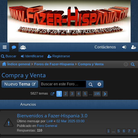
Contáctenos
nl
Buscar
or
su
Identificarse
Registrarse
de
eg
Índice general
Foros de Fazer-Hispania
Compra y Venta
ac
os
ari
nti
ist
us
Compra y Venta
es
os
fic
ra
car
Nuevo
Tema
rá
ar
rs
pi
se
e
5827 temas
1
2
3
4
5
…
195
do
Anuncios
s
Bienvenidos a Fazer-Hispania 3.0
Último mensaje por
Liri#
«
02 Mar 2025 03:00
Publicado en
Foro General
Respuestas:
110
1
…
5
6
7
8