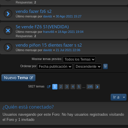
Respuestas:
2
vendo fazer fz6 s2
Último mensaje por
davidz
«
30 Ago 2021 15:27
Se vende FZ6 S1(VENDIDA)
Último mensaje por
franvi66
«
18 Ago 2021 19:04
Respuestas:
2
vendo piñon 15 dientes fazer s s2
Último mensaje por
davidz
«
21 Jul 2021 22:06
Mostrar temas previos:
Ordenar por
Nuevo
Tema
5827 temas
1
2
3
4
5
…
195
Ir a
¿Quién está conectado?
Usuarios navegando por este Foro: No hay usuarios registrados visitando
el Foro y 1 invitado