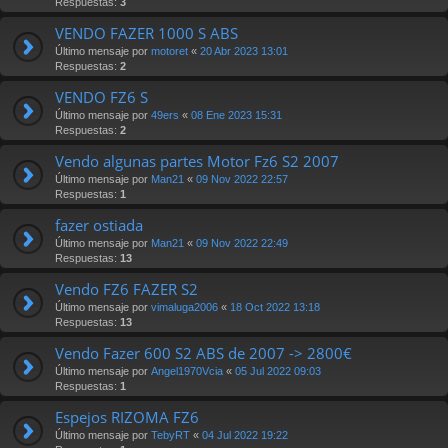
Respuestas:
3
VENDO FAZER 1000 S ABS
Último mensaje por
motoret
«
20 Abr 2023 13:01
Respuestas:
2
VENDO FZ6 S
Último mensaje por
49ers
«
08 Ene 2023 15:31
Respuestas:
2
Vendo algunas partes Motor Fz6 S2 2007
Último mensaje por
Man21
«
09 Nov 2022 22:57
Respuestas:
1
fazer ostiada
Último mensaje por
Man21
«
09 Nov 2022 22:49
Respuestas:
13
Vendo FZ6 FAZER S2
Último mensaje por
vimaluga2006
«
18 Oct 2022 13:18
Respuestas:
13
Vendo Fazer 600 S2 ABS de 2007 -> 2800€
Último mensaje por
Angel1970Vcia
«
05 Jul 2022 09:03
Respuestas:
1
Espejos RIZOMA FZ6
Último mensaje por
TebyRT
«
04 Jul 2022 19:22