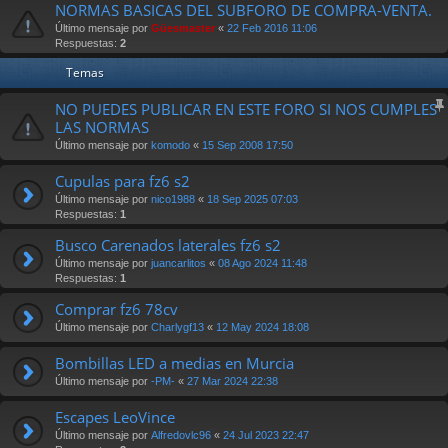
NORMAS BASICAS DEL SUBFORO DE COMPRA-VENTA.
Último mensaje por
Güesmaster
«
22 Feb 2016 11:06
Respuestas:
2
Temas
NO PUEDES PUBLICAR EN ESTE FORO SI NOS CUMPLES
LAS NORMAS
Último mensaje por
komodo
«
15 Sep 2008 17:50
Cupulas para fz6 s2
Último mensaje por
nico1988
«
18 Sep 2025 07:03
Respuestas:
1
Busco Carenados laterales fz6 s2
Último mensaje por
juancarlitos
«
08 Ago 2024 11:48
Respuestas:
1
Comprar fz6 78cv
Último mensaje por
Charlygf13
«
12 May 2024 18:08
Bombillas LED a medias en Murcia
Último mensaje por
-PM-
«
27 Mar 2024 22:38
Escapes LeoVince
Último mensaje por
Alfredovlc96
«
24 Jul 2023 22:47