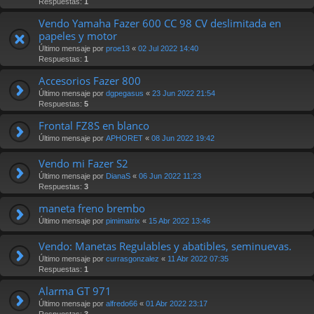
Respuestas:
1
Vendo Yamaha Fazer 600 CC 98 CV deslimitada en
papeles y motor
Último mensaje por
proe13
«
02 Jul 2022 14:40
Respuestas:
1
Accesorios Fazer 800
Último mensaje por
dgpegasus
«
23 Jun 2022 21:54
Respuestas:
5
Frontal FZ8S en blanco
Último mensaje por
APHORET
«
08 Jun 2022 19:42
Vendo mi Fazer S2
Último mensaje por
DianaS
«
06 Jun 2022 11:23
Respuestas:
3
maneta freno brembo
Último mensaje por
pimimatrix
«
15 Abr 2022 13:46
Vendo: Manetas Regulables y abatibles, seminuevas.
Último mensaje por
currasgonzalez
«
11 Abr 2022 07:35
Respuestas:
1
Alarma GT 971
Último mensaje por
alfredo66
«
01 Abr 2022 23:17
Respuestas:
3