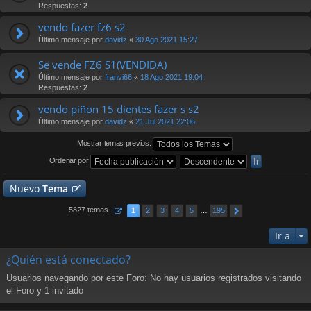
Respuestas:
2
vendo fazer fz6 s2
Último mensaje por
davidz
«
30 Ago 2021 15:27
Se vende FZ6 S1(VENDIDA)
Último mensaje por
franvi66
«
18 Ago 2021 19:04
Respuestas:
2
vendo piñon 15 dientes fazer s s2
Último mensaje por
davidz
«
21 Jul 2021 22:06
Mostrar temas previos:
Ordenar por
Nuevo
Tema
5827 temas
1
2
3
4
5
…
195
Ir a
¿Quién está conectado?
Usuarios navegando por este Foro: No hay usuarios registrados visitando
el Foro y 1 invitado