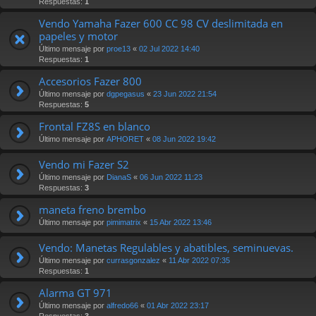
Respuestas:
1
Vendo Yamaha Fazer 600 CC 98 CV deslimitada en
papeles y motor
Último mensaje por
proe13
«
02 Jul 2022 14:40
Respuestas:
1
Accesorios Fazer 800
Último mensaje por
dgpegasus
«
23 Jun 2022 21:54
Respuestas:
5
Frontal FZ8S en blanco
Último mensaje por
APHORET
«
08 Jun 2022 19:42
Vendo mi Fazer S2
Último mensaje por
DianaS
«
06 Jun 2022 11:23
Respuestas:
3
maneta freno brembo
Último mensaje por
pimimatrix
«
15 Abr 2022 13:46
Vendo: Manetas Regulables y abatibles, seminuevas.
Último mensaje por
currasgonzalez
«
11 Abr 2022 07:35
Respuestas:
1
Alarma GT 971
Último mensaje por
alfredo66
«
01 Abr 2022 23:17
Respuestas:
3