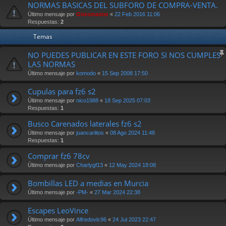
NORMAS BASICAS DEL SUBFORO DE COMPRA-VENTA.
Último mensaje por
Güesmaster
«
22 Feb 2016 11:06
Respuestas:
2
Temas
NO PUEDES PUBLICAR EN ESTE FORO SI NOS CUMPLES
LAS NORMAS
Último mensaje por
komodo
«
15 Sep 2008 17:50
Cupulas para fz6 s2
Último mensaje por
nico1988
«
18 Sep 2025 07:03
Respuestas:
1
Busco Carenados laterales fz6 s2
Último mensaje por
juancarlitos
«
08 Ago 2024 11:48
Respuestas:
1
Comprar fz6 78cv
Último mensaje por
Charlygf13
«
12 May 2024 18:08
Bombillas LED a medias en Murcia
Último mensaje por
-PM-
«
27 Mar 2024 22:38
Escapes LeoVince
Último mensaje por
Alfredovlc96
«
24 Jul 2023 22:47