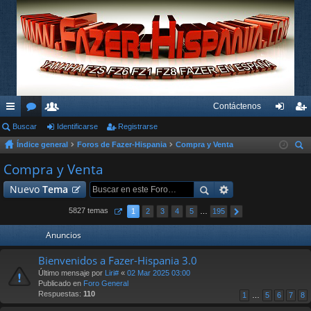
Contáctenos
nl
Buscar
or
su
Identificarse
Registrarse
de
eg
Índice general
Foros de Fazer-Hispania
Compra y Venta
ac
os
ari
nti
ist
us
Compra y Venta
es
os
fic
ra
car
Nuevo
Tema
rá
ar
rs
pi
se
e
5827 temas
1
2
3
4
5
…
195
do
Anuncios
s
Bienvenidos a Fazer-Hispania 3.0
Último mensaje por
Liri#
«
02 Mar 2025 03:00
Publicado en
Foro General
Respuestas:
110
1
…
5
6
7
8