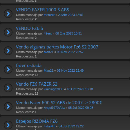
Respuestas:
3
VENDO FAZER 1000 S ABS
Último mensaje por
motoret
«
20 Abr 2023 13:01
Respuestas:
2
VENDO FZ6 S
Último mensaje por
49ers
«
08 Ene 2023 15:31
Respuestas:
2
Vendo algunas partes Motor Fz6 S2 2007
Último mensaje por
Man21
«
09 Nov 2022 22:57
Respuestas:
1
fazer ostiada
Último mensaje por
Man21
«
09 Nov 2022 22:49
Respuestas:
13
Vendo FZ6 FAZER S2
Último mensaje por
vimaluga2006
«
18 Oct 2022 13:18
Respuestas:
13
Vendo Fazer 600 S2 ABS de 2007 -> 2800€
Último mensaje por
Angel1970Vcia
«
05 Jul 2022 09:03
Respuestas:
1
Espejos RIZOMA FZ6
Último mensaje por
TebyRT
«
04 Jul 2022 19:22