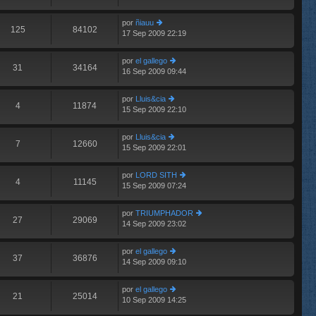
m
aj
últ
e
e
im
n
por
ñiauu
o
125
84102
s
17 Sep 2009 22:19
er
m
aj
últ
e
e
im
n
por
el gallego
o
31
34164
s
16 Sep 2009 09:44
er
m
aj
últ
e
e
im
n
por
Lluis&cia
o
4
11874
s
15 Sep 2009 22:10
er
m
aj
últ
e
e
im
n
por
Lluis&cia
o
7
12660
s
15 Sep 2009 22:01
er
m
aj
últ
e
e
im
n
por
LORD SITH
o
4
11145
s
15 Sep 2009 07:24
er
m
aj
últ
e
e
im
n
por
TRIUMPHADOR
o
27
29069
s
14 Sep 2009 23:02
er
m
aj
últ
e
e
im
n
por
el gallego
o
37
36876
s
14 Sep 2009 09:10
er
m
aj
últ
e
e
im
n
por
el gallego
o
21
25014
s
10 Sep 2009 14:25
er
m
aj
últ
e