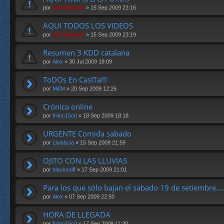
por
Güesmaster
» 15 Sep 2009 23:16
AQUI TODOS LOS VIDEOS
por
Güesmaster
» 15 Sep 2009 23:19
Resumen 3 KDD catalana
por
Alex
» 30 Jul 2009 18:09
ToDOs En CasITa!!!
por
M&M
» 20 Sep 2009 12:26
Crónica online
por
fr4nc15c0
» 18 Sep 2009 18:18
URGENTE Comida sabado
por
Lluis&cia
» 15 Sep 2009 21:59
OJITO CON LAS LLUVIAS
por
blacksniff
» 17 Sep 2009 21:01
Para los que sólo bajan el sabado 19 de setiembre....
por
Alex
» 07 Sep 2009 22:50
HORA DE LLEGADA
por
fr4nc15c0
» 17 Sep 2009 11:30