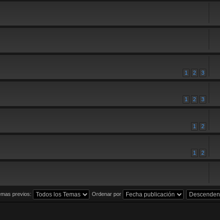
1
2
3
1
2
3
1
2
1
2
emas previos:
Ordenar por