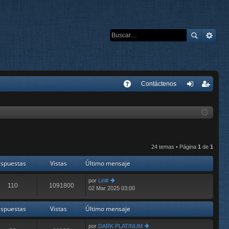
E
Contáctenos
A
de
eg
Q
nti
ist
fic
ra
ar
rs
24 temas • Página
1
de
1
se
e
spuestas
Vistas
Último mensaje
por
Liri#
110
1091800
02 Mar 2025 03:00
er
últ
im
spuestas
Vistas
Último mensaje
o
m
por
DARK PLATINUM
e