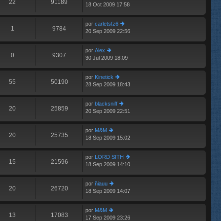
22
91189
18 Oct 2009 17:58
er
n
últ
s
im
aj
por
carletsfz6
o
e
1
9784
20 Sep 2009 22:56
er
m
últ
e
im
n
por
Alex
o
0
9307
s
30 Jul 2009 18:09
er
m
aj
últ
e
e
im
n
por
Kinetick
o
55
50190
s
28 Sep 2009 18:43
er
m
aj
últ
e
e
im
n
por
blacksniff
o
20
25859
s
20 Sep 2009 22:51
er
m
aj
últ
e
e
im
n
por
M&M
o
20
25735
s
18 Sep 2009 15:02
er
m
aj
últ
e
e
im
n
por
LORD SITH
o
15
21596
s
18 Sep 2009 14:10
er
m
aj
últ
e
e
im
n
por
ñiauu
o
20
26720
s
18 Sep 2009 14:07
er
m
aj
últ
e
e
im
n
por
M&M
o
13
17083
s
17 Sep 2009 23:26
er