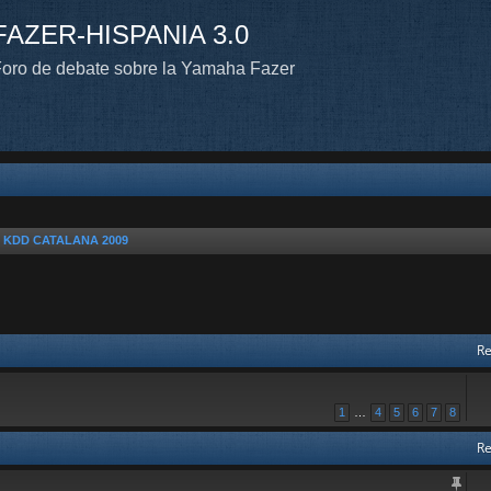
FAZER-HISPANIA 3.0
oro de debate sobre la Yamaha Fazer
n KDD CATALANA 2009
Re
1
…
4
5
6
7
8
Re