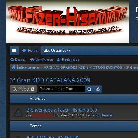
F
Foros
Usuarios
nl
Buscar
Identificarse
Registrarse
Índice general
ARCHIVO GRANDES KDD´s Y OTROS EVENTOS
3ª Gra
ac
es
3ª Gran KDD CATALANA 2009
rá
Cerrado
pi
Anuncios
do
Bienvenidos a Fazer-Hispania 3.0
s
por
Güesmaster
» 27 May 2015 11:38 » en
Foro General
Temas
AQUI TODAS LAS FOTOS