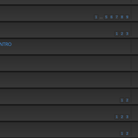
1
…
5
6
7
8
9
1
2
3
UENTRO
1
2
1
2
3
1
2