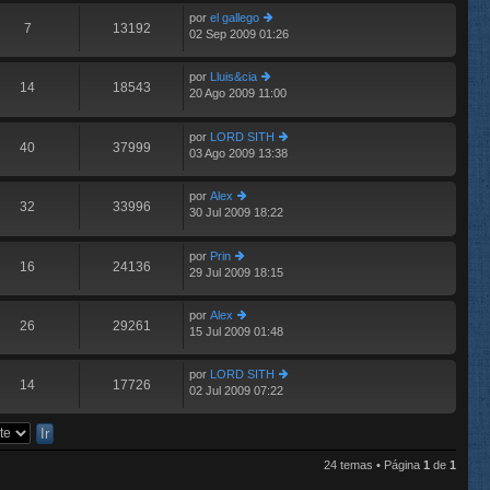
e
im
n
por
el gallego
o
7
13192
s
02 Sep 2009 01:26
er
m
aj
últ
e
e
im
n
por
Lluis&cia
o
14
18543
s
20 Ago 2009 11:00
er
E
m
aj
últ
e
e
im
n
por
LORD SITH
o
40
37999
s
03 Ago 2009 13:38
er
m
aj
últ
e
e
im
n
por
Alex
o
32
33996
s
30 Jul 2009 18:22
er
E
m
aj
últ
e
e
im
n
por
Prin
o
16
24136
s
29 Jul 2009 18:15
er
m
aj
últ
e
e
im
n
por
Alex
o
26
29261
s
15 Jul 2009 01:48
er
m
aj
últ
e
e
im
n
por
LORD SITH
o
14
17726
s
02 Jul 2009 07:22
er
m
aj
últ
e
e
im
n
o
s
m
aj
24 temas • Página
1
de
1
e
e