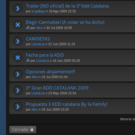
Trailer [NO oficial] de la 3ª kdd Catalana.
por
el gallego
» 18 Ago 2009 22:32
Elegir Camisetas! (A votar se ha dicho)
por
Alex
» 30 Jul 2009 18:55
st
e
CAMISETAS
te
por
Lluis&cia
» 22 Jun 2009 11:33
m
a
Fecha para la KDD
tie
ne
por
Lluis&cia
» 16 Jun 2009 05:28
un
st
a
e
Opciones alojamiento!!!
en
te
por
Alex
» 15 Jul 2009 01:44
cu
m
es
a
ta.
3º Gran KDD CATALANA 2009
tie
ne
por
Lluis&cia
» 23 May 2009 22:54
un
a
Propuesta 3 KDD catalana By la Family!
en
por
Alex
» 29 Jun 2009 13:20
cu
es
Mostrar t
ta.
Cerrado