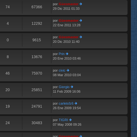
im
n
por
Güesmaster
o
74
67366
s
29 Dic 2011 01:33
er
m
aj
últ
e
e
im
n
por
Güesmaster
o
4
12292
s
22 Ene 2011 13:28
er
m
aj
últ
e
e
im
n
por
Güesmaster
o
0
9615
s
20 Dic 2010 11:40
er
E
m
aj
últ
e
e
im
n
por
Prin
o
8
13676
s
20 Ene 2010 03:46
er
m
aj
últ
e
e
im
n
por
civic
o
46
75970
s
08 Mar 2010 03:04
er
m
aj
últ
e
e
im
n
por
Giorgio
o
20
25851
s
11 Feb 2009 16:06
er
m
aj
últ
e
e
im
n
por
carletsfz6
o
19
24791
s
26 Ene 2009 19:54
er
m
aj
últ
e
e
im
n
por
TIGRI
o
24
30483
s
07 May 2008 09:26
er
m
aj
últ
e
e
im
n
por
Güesmaster