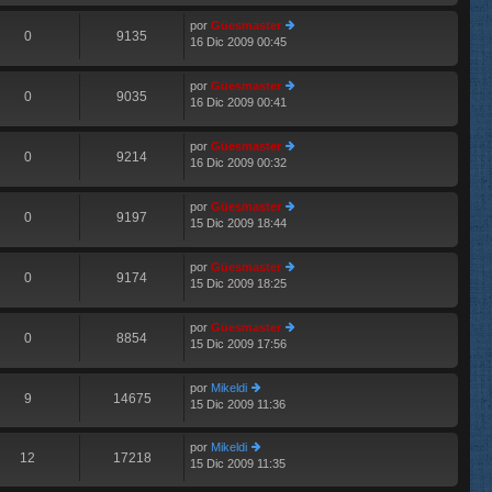
últ
e
e
im
n
por
Güesmaster
o
0
9135
s
16 Dic 2009 00:45
er
E
m
aj
últ
e
e
im
n
por
Güesmaster
o
0
9035
s
16 Dic 2009 00:41
er
E
m
aj
últ
e
e
im
n
por
Güesmaster
o
0
9214
s
16 Dic 2009 00:32
er
E
m
aj
últ
e
e
im
n
por
Güesmaster
o
0
9197
s
15 Dic 2009 18:44
er
E
m
aj
últ
e
e
im
n
por
Güesmaster
o
0
9174
s
15 Dic 2009 18:25
er
E
m
aj
últ
e
e
im
n
por
Güesmaster
o
0
8854
s
15 Dic 2009 17:56
er
E
m
aj
últ
e
e
im
n
por
Mikeldi
o
9
14675
s
15 Dic 2009 11:36
er
m
aj
últ
e
e
im
n
por
Mikeldi
o
12
17218
s
15 Dic 2009 11:35
er
m
aj
últ
e