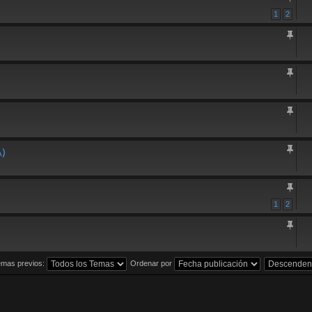
1
2
)
1
2
emas previos:
Ordenar por