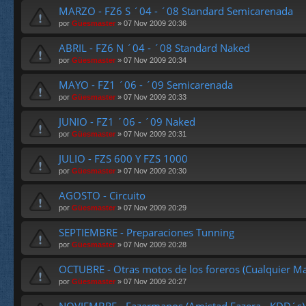
a
ta.
MARZO - FZ6 S ´04 - ´08 Standard Semicarenada
en
por
Güesmaster
» 07 Nov 2009 20:36
cu
es
ta.
ABRIL - FZ6 N ´04 - ´08 Standard Naked
por
Güesmaster
» 07 Nov 2009 20:34
MAYO - FZ1 ´06 - ´09 Semicarenada
por
Güesmaster
» 07 Nov 2009 20:33
JUNIO - FZ1 ´06 - ´09 Naked
por
Güesmaster
» 07 Nov 2009 20:31
JULIO - FZS 600 Y FZS 1000
por
Güesmaster
» 07 Nov 2009 20:30
AGOSTO - Circuito
por
Güesmaster
» 07 Nov 2009 20:29
SEPTIEMBRE - Preparaciones Tunning
por
Güesmaster
» 07 Nov 2009 20:28
OCTUBRE - Otras motos de los foreros (Cualquier Ma
por
Güesmaster
» 07 Nov 2009 20:27