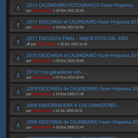
2012 CALENDARIO FOTOGRAFICO Fazer-Hispania
por
Güesmaster
» 30 Nov 2011 20:03
2011 DESCARGA el CALENDARIO Fazer-Hispania 20
por
Güesmaster
» 16 Ene 2011 02:30
2011 ENCUESTA FINAL - MEJOR FOTO DEL AÑO
por
Güesmaster
» 20 Dic 2010 11:40
st
e
2010 DESCARGA el CALENDARIO Fazer-Hispania 20
te
por
Güesmaster
» 09 Ene 2010 23:08
m
a
2010 Y los ganadores son......
tie
ne
por
Güesmaster
» 07 Ene 2010 18:40
un
a
2009 DESCARGA de CALENDARIO Fazer-Hispania 20
en
por
Güesmaster
» 14 Ene 2009 17:35
cu
es
ta.
2009 ENHORABUENA A LOS GANADORES
por
Güesmaster
» 22 Dic 2008 03:11
2008 DESCARGA de CALENDARIO Fazer-Hispania 20
por
Güesmaster
» 20 Ene 2008 21:47