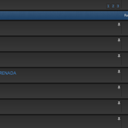
1
2
3
Re
ARENADA