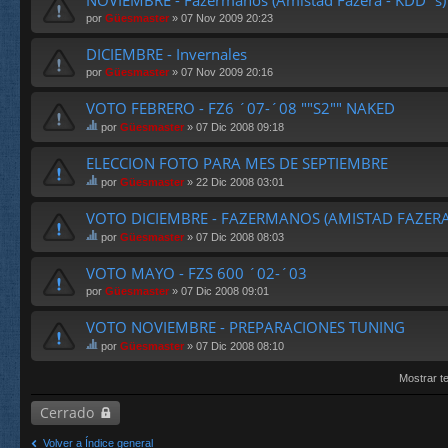
NOVIEMBRE - Fazermanos (Amistad Fazera - KDD´s)
por
Güesmaster
» 07 Nov 2009 20:23
DICIEMBRE - Invernales
por
Güesmaster
» 07 Nov 2009 20:16
VOTO FEBRERO - FZ6 ´07-´08 ""S2"" NAKED
por
Güesmaster
» 07 Dic 2008 09:18
st
e
ELECCION FOTO PARA MES DE SEPTIEMBRE
te
por
Güesmaster
» 22 Dic 2008 03:01
m
st
a
e
VOTO DICIEMBRE - FAZERMANOS (AMISTAD FAZERA
tie
te
ne
por
Güesmaster
» 07 Dic 2008 08:03
m
un
st
a
a
e
VOTO MAYO - FZS 600 ´02-´03
tie
en
te
ne
cu
por
Güesmaster
» 07 Dic 2008 09:01
m
un
es
a
a
ta.
VOTO NOVIEMBRE - PREPARACIONES TUNING
tie
en
ne
cu
por
Güesmaster
» 07 Dic 2008 08:10
un
st
es
a
e
ta.
Mostrar t
en
te
cu
m
Cerrado
es
a
ta.
tie
Volver a Índice general