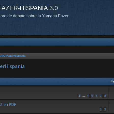
FAZER-HISPANIA 3.0
oro de debate sobre la Yamaha Fazer
O FazerHispania
rHispania
Re
1
…
4
5
6
7
8
12 en PDF
1
2