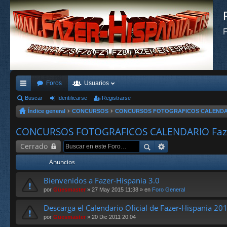
F
Foros
Usuarios
nl
Buscar
Identificarse
Registrarse
Índice general
CONCURSOS
CONCURSOS FOTOGRAFICOS CALENDARI
ac
es
CONCURSOS FOTOGRAFICOS CALENDARIO Faze
rá
Cerrado
pi
Anuncios
do
Bienvenidos a Fazer-Hispania 3.0
s
por
Güesmaster
» 27 May 2015 11:38 » en
Foro General
Descarga el Calendario Oficial de Fazer-Hispania 20
por
Güesmaster
» 20 Dic 2011 20:04