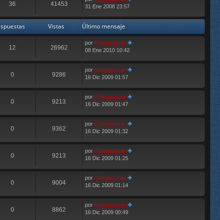
o
36
41453
s
31 Ene 2008 23:57
er
m
aj
últ
e
e
im
n
spuestas
Vistas
Último mensaje
o
s
m
aj
por
Güesmaster
e
e
12
26962
08 Ene 2010 10:42
er
n
E
últ
s
im
aj
por
Güesmaster
o
e
0
9286
16 Dic 2009 01:57
er
E
m
últ
e
im
n
por
Güesmaster
o
0
9213
s
16 Dic 2009 01:47
er
E
m
aj
últ
e
e
im
n
por
Güesmaster
o
0
9362
s
16 Dic 2009 01:32
er
E
m
aj
últ
e
e
im
n
por
Güesmaster
o
0
9213
s
16 Dic 2009 01:25
er
E
m
aj
últ
e
e
im
n
por
Güesmaster
o
0
9004
s
16 Dic 2009 01:14
er
E
m
aj
últ
e
e
im
n
por
Güesmaster
o
0
8862
s
16 Dic 2009 00:49
er
m
aj