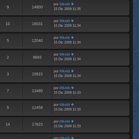
e
im
n
por
Mikeldi
o
9
14800
s
15 Dic 2009 11:35
er
m
aj
últ
e
e
im
n
por
Mikeldi
o
10
16031
s
15 Dic 2009 11:34
er
m
aj
últ
e
e
im
n
por
Mikeldi
o
5
12040
s
15 Dic 2009 11:34
er
m
aj
últ
e
e
im
n
por
Mikeldi
o
2
9893
s
15 Dic 2009 11:34
er
m
aj
últ
e
e
im
n
por
Mikeldi
o
3
10915
s
15 Dic 2009 11:34
er
m
aj
últ
e
e
im
n
por
Mikeldi
o
7
13480
s
15 Dic 2009 11:33
er
m
aj
últ
e
e
im
n
por
Mikeldi
o
5
12458
s
15 Dic 2009 11:33
er
m
aj
últ
e
e
im
n
por
Mikeldi
o
14
17823
s
15 Dic 2009 11:33
er
m
aj
últ
e
e
im
n
por
Mikeldi